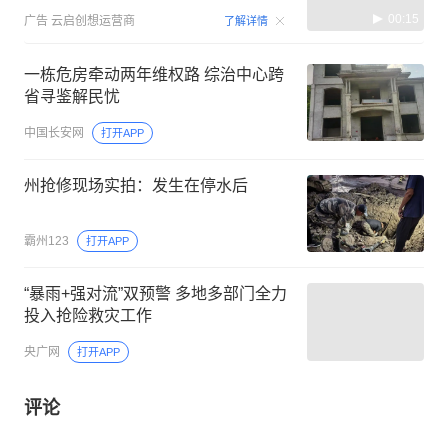
00:15
广告
云启创想运营商
了解详情
一栋危房牵动两年维权路 综治中心跨
省寻鉴解民忧
中国长安网
打开APP
州抢修现场实拍：发生在停水后
霸州123
打开APP
“暴雨+强对流”双预警 多地多部门全力
投入抢险救灾工作
央广网
打开APP
评论