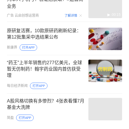
业务
00:15
广告
云启创想运营商
了解详情
原研复活赛，10款原研药刷新纪录：
第12批集采中选结果公布
新康界
打开APP
“药王”上半年销售约277亿美元，全球
暂无仿制药！翰宇药业国内首仿获受
理
每日经济新闻
打开APP
A股风格切换有多惨烈？4张表看懂7月
基金大洗牌
简盈
打开APP