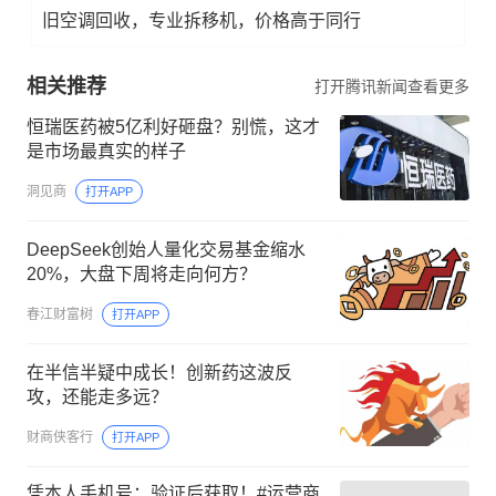
旧空调回收，专业拆移机，价格高于同行
相关推荐
打开腾讯新闻查看更多
恒瑞医药被5亿利好砸盘？别慌，这才
是市场最真实的样子
洞见商
打开APP
DeepSeek创始人量化交易基金缩水
20%，大盘下周将走向何方？
春江财富树
打开APP
在半信半疑中成长！创新药这波反
攻，还能走多远？
财商侠客行
打开APP
凭本人手机号：验证后获取！#运营商