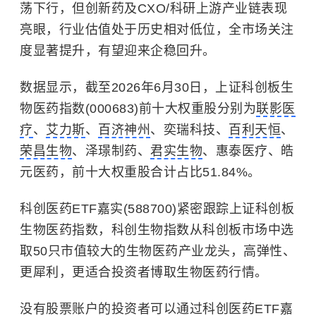
荡下行，但创新药及CXO/科研上游产业链表现
亮眼，行业估值处于历史相对低位，全市场关注
度显著提升，有望迎来企稳回升。
数据显示，截至2026年6月30日，上证科创板生
物医药指数(000683)前十大权重股分别为
联影医
疗
、
艾力斯
、
百济神州
、奕瑞科技、
百利天恒
、
荣昌生物
、泽璟制药、
君实生物
、惠泰医疗、皓
元医药，前十大权重股合计占比51.84%。
科创医药ETF嘉实(588700)紧密跟踪上证科创板
生物医药指数，科创生物指数从科创板市场中选
取50只市值较大的生物医药产业龙头，高弹性、
更犀利，更适合投资者博取生物医药行情。
没有股票账户的投资者可以通过科创医药ETF嘉