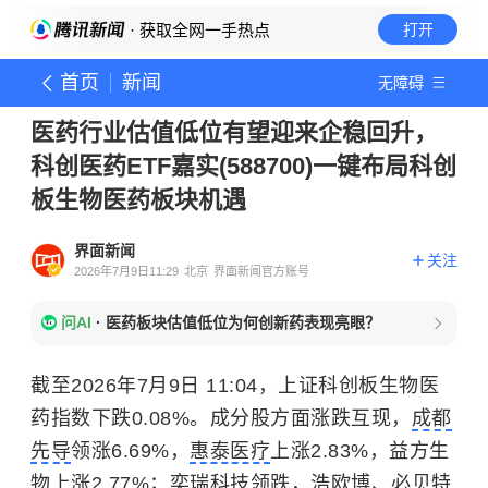
· 获取全网一手热点
打开
首页
新闻
无障碍
医药行业估值低位有望迎来企稳回升，
科创医药ETF嘉实(588700)一键布局科创
板生物医药板块机遇
界面新闻
关注
2026年7月9日11:29
北京
界面新闻官方账号
问AI
·
医药板块估值低位为何创新药表现亮眼？
截至2026年7月9日 11:04，上证科创板生物医
药指数下跌0.08%。成分股方面涨跌互现，
成都
先导
领涨6.69%，
惠泰医疗
上涨2.83%，益方生
物上涨2.77%；
奕瑞科技
领跌，
浩欧博
、必贝特