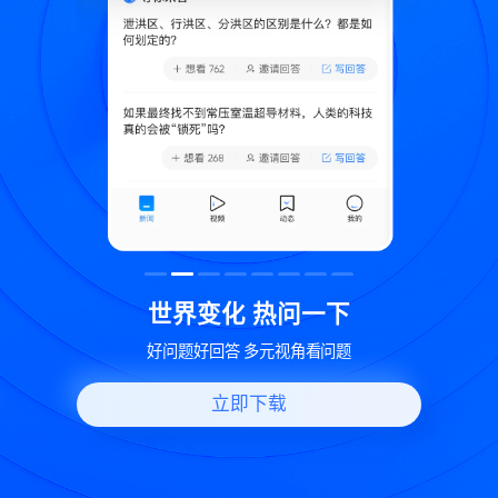
致
世界变化 热问一下
好问题好回答 多元视角看问题
立即下载