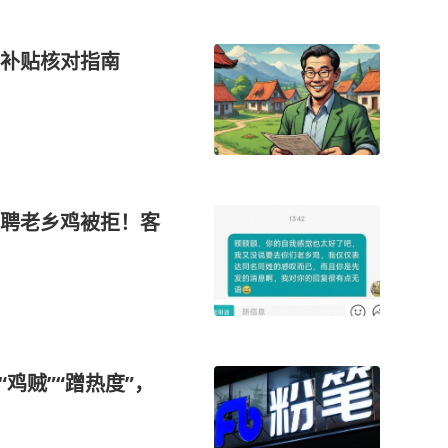
补贴核对指南
聘老乡鸡被拒！客
鸡贼”“蹭热度”，