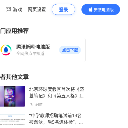
游戏
网页设置
登录
安装电脑版
内容更精彩
门应用推荐
腾讯新闻·电脑版
点击下载
全网热点早知道
者其他文章
北京环球度假区首次将《盗
墓笔记》和《第五人格》IP
引入主题公园，携手《寂静
-7小时前
之地》《梅根》等国际IP，
推出五大惊吓空间、四大街
“中学教师招聘笔试前13名
头惊叫区
被淘汰，后5名进体检”，官