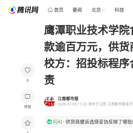
首页
要闻
北京
科技
鹰潭职业技术学院
款逾百万元，供货
校方：招投标程序
责
3
江南都市报
2026-07-09 11:23
发布于
江西
江南都市报官方
评论
问AI
·
供货商撤诉选择妥协反映了哪些