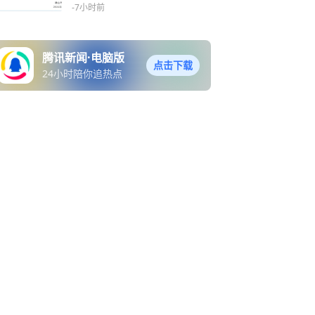
方通报：已叫停学校招聘工
-7小时前
作，成立专门调查组，开展
全面核查
腾讯新闻·电脑版
点击下载
24小时陪你追热点