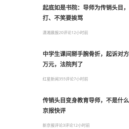
起底如是书院：导师为传销头目
打、不笑要挨骂
潇湘晨报
20评论
12小时前
中学生课间掰手腕骨折，起诉对方
万元，法院判了
红星新闻
355评论
7小时前
传销头目变身教育导师，不是什么人
京报快评
新京报评论
3评论
12小时前