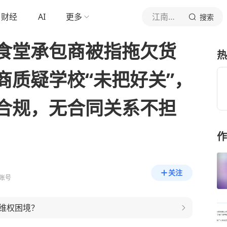
财经
AI
更多
江南都市报
搜索
食堂承包商被指拖欠货
热
商质疑学校“未把好关”，
合规，无合同关系不担
作
关注
账号
维权困境？