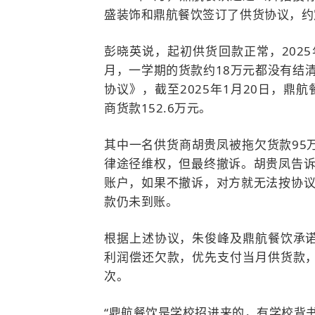
盛装饰和鼎航餐饮签订了供货协议，约
彭晓英说，起初供货回款正常，2025年
月，一学期的货款约18万元都没有结
协议》，截至2025年1月20日，鼎
商货款152.6万元。
其中一名供货商胡贵凤被拖欠货款95
律途径维权，但最终撤诉。胡贵凤告诉
账户，如果不撤诉，对方就无法按协议
款仍未到账。
根据上述协议，朱俊峰及鼎航餐饮承
利润偿还欠款，优先支付当月供货款
次。
“鼎航餐饮是学校招进来的，有学校背