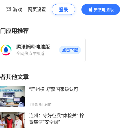
游戏
网页设置
登录
安装电脑版
内容更精彩
门应用推荐
腾讯新闻·电脑版
点击下载
全网热点早知道
者其他文章
“连州模式”获国家级认可
1评论
-5小时前
连州：守好征兵“体检关” 拧
紧廉洁“安全阀”