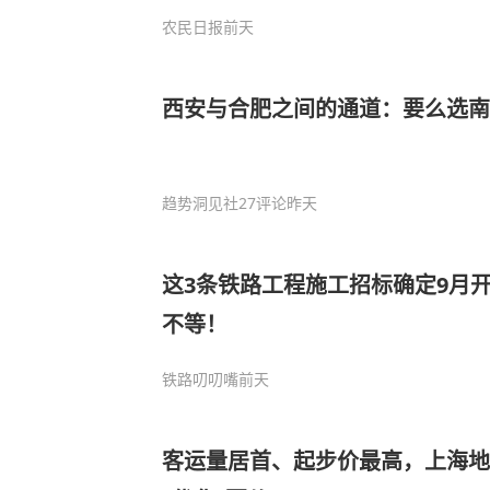
农民日报
前天
西安与合肥之间的通道：要么选南
趋势洞见社
27评论
昨天
这3条铁路工程施工招标确定9月开
不等！
铁路叨叨嘴
前天
客运量居首、起步价最高，上海地