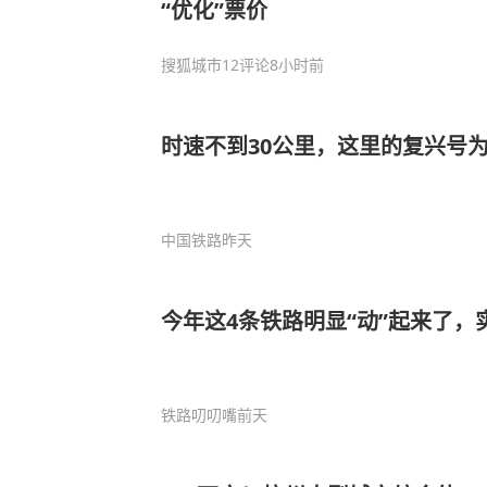
“优化”票价
搜狐城市
12评论
8小时前
时速不到30公里，这里的复兴号
中国铁路
昨天
今年这4条铁路明显“动”起来了，
铁路叨叨嘴
前天