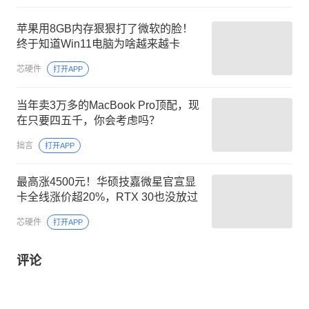
苹果用8GB内存狠狠打了微软的脸！
终于知道Win11电脑为啥越来越卡
芯硬件
打开APP
当年卖3万多的MacBook Pro顶配，现
在只要四五千，你会考虑吗？
拙言
打开APP
最高涨4500元！华硕技嘉微星官宣显
卡全线涨价超20%，RTX 30也没放过
芯硬件
打开APP
评论