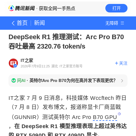
· 获取全网一手热点
打开
首页
新闻
无障碍
DeepSeek R1 推理测试：Arc Pro B70
吞吐最高 2320.76 token/s
IT之家
关注
2026年7月9日11:25
湖北
IT之家官方账号
问AI
·
英特尔Arc Pro B70为何在高并发下表现更优？
IT之家 7 月 9 日消息，科技媒体 Wccftech 昨日
（7 月 8 日）发布博文，报道称显卡厂商蓝戟
（GUNNIR）测试英特尔 Arc Pro
B70 GPU
，
在 DeepSeek R1 模型推理表现上超过英伟达
的 RTX 5090D 和 RTX 4090D 显卡。