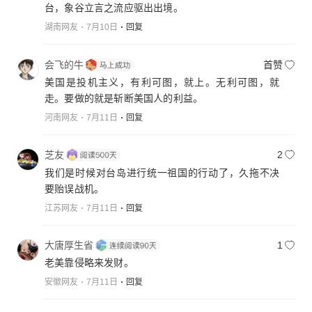
台，象谷立言之流应驱出出境。
湖南网友
7月10日
回复
会飞的牛
首赞
美国是投机主义，有利可图，就上。无利可图，就
走。要做的就是斩断美国人的利益。
河南网友
7月11日
回复
芝友
2
我们是时候对台岛进行统一祖国的行动了，久拖不决
要贻误战机。
江苏网友
7月11日
回复
大唐厚生省
1
老美靠侵略来发财。
安徽网友
7月11日
回复