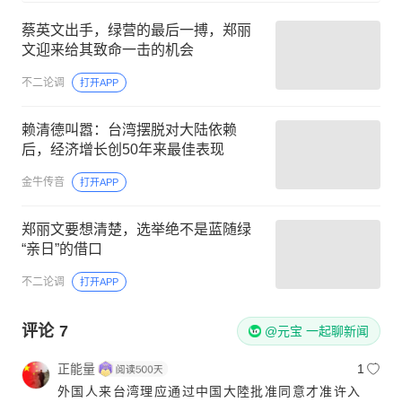
蔡英文出手，绿营的最后一搏，郑丽
文迎来给其致命一击的机会
不二论调
打开APP
赖清德叫嚣：台湾摆脱对大陆依赖
后，经济增长创50年来最佳表现
金牛传音
打开APP
郑丽文要想清楚，选举绝不是蓝随绿
“亲日”的借口
不二论调
打开APP
评论
7
@元宝 一起聊新闻
正能量
1
外国人来台湾理应通过中国大陸批准同意才准许入