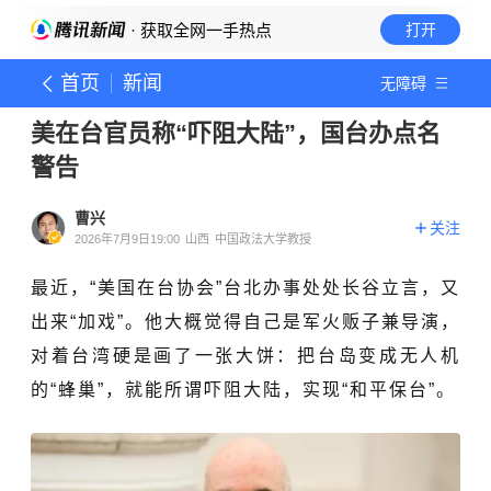
· 获取全网一手热点
打开
首页
新闻
无障碍
美在台官员称“吓阻大陆”，国台办点名
警告
曹兴
关注
2026年7月9日19:00
山西
中国政法大学教授
最近，“美国在台协会”台北办事处处长谷立言，又
出来“加戏”。他大概觉得自己是军火贩子兼导演，
对着台湾硬是画了一张大饼：把台岛变成无人机
的“蜂巢”，就能所谓吓阻大陆，实现“和平保台”。