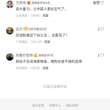
万邦伟
首赞
自大量力，让中国人更长志气了。
山东网友
7月9日
回复
远方
2
应该制裁这个谷立言 ，太嚣张了！
广东网友
7月11日
回复
失眠疗愈师
1
把谷子扔进海里喂鱼，喂狗也是不错的选择
河北网友
7月9日
回复
已显示全部评论
意见反馈
举报中心
隐私政策