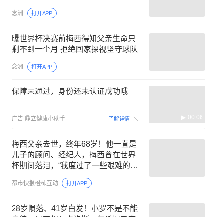
念洲
打开APP
曝世界杯决赛前梅西得知父亲生命只
剩不到一个月 拒绝回家探视坚守球队
念洲
打开APP
保障未通过，身份还未认证成功哦
00:06
广告
鼎立健康小助手
了解详情
梅西父亲去世，终年68岁！他一直是
儿子的顾问、经纪人，梅西曾在世界
杯期间落泪，“我度过了一些艰难的日
子......”
都市快报橙柿互动
打开APP
28岁陨落、41岁白发！小罗不是不能