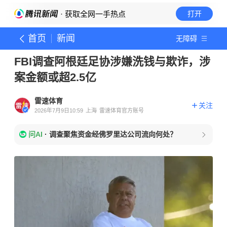
· 获取全网一手热点
打开
首页
新闻
无障碍
FBI调查阿根廷足协涉嫌洗钱与欺诈，涉
案金额或超2.5亿
雷速体育
关注
2026年7月9日10:59
上海
雷速体育官方账号
问AI
·
调查聚焦资金经佛罗里达公司流向何处？