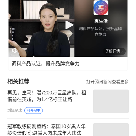
了解详情
调料产品认证，提升品牌竞争力
相关推荐
打开腾讯新闻查看更多
再见，皇马！曝7200万巨星离队，租
借前往英超，为1.4亿标王让路
燃烧足球
打开APP
冠军教练硬刚董路：泰国10岁黑人年
龄没造假 你悬赏人肉未成年人违法