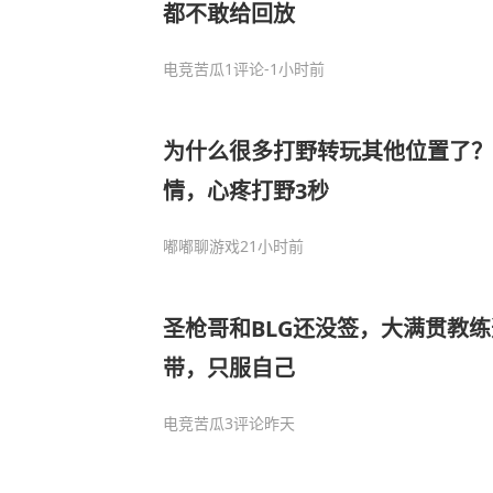
都不敢给回放
电竞苦瓜
1评论
-1小时前
为什么很多打野转玩其他位置了？
情，心疼打野3秒
嘟嘟聊游戏
21小时前
圣枪哥和BLG还没签，大满贯教
带，只服自己
电竞苦瓜
3评论
昨天