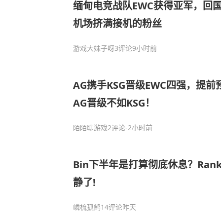
缅甸电竞战队EWC获得亚军，回
机场挤满接机的粉丝
游戏大妹子呀
3评论
9小时前
AG携手KSG晋级EWC四强，提
AG晋级不如KSG！
陌陌聊游戏
2评论
-2小时前
Bin下半年是打算彻底休息？Ran
静了!
嶙梳孤鹤
14评论
昨天