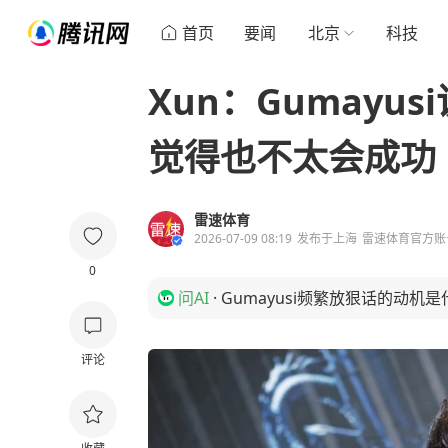
首页
要闻
北京
科技
Xun：Gumayu
觉得也不太会成功
雷速体育
2026-07-09 08:19
发布于
上海
雷速体育官方账
0
问AI
·
Gumayusi频繁放狠话的动机
评论