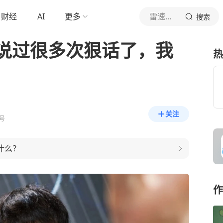
财经
AI
更多
雷速体育
搜索
si说过很多次狠话了，我
热
关注
号
是什么？
作