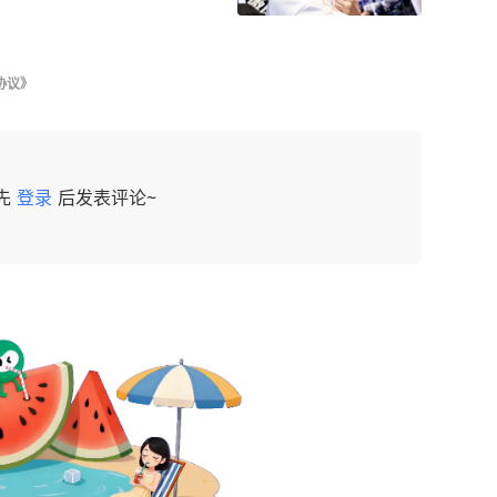
协议》
先
登录
后发表评论~