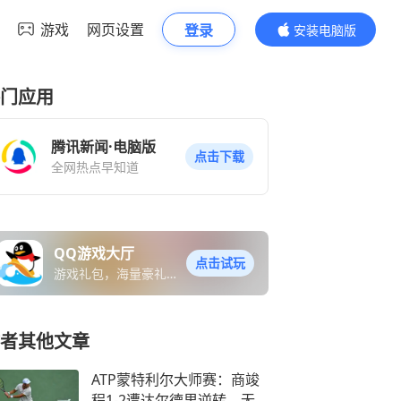
游戏
网页设置
登录
安装电脑版
内容更精彩
门应用
腾讯新闻·电脑版
点击下载
全网热点早知道
QQ游戏大厅
点击试玩
游戏礼包，海量豪礼免
费送
者其他文章
ATP蒙特利尔大师赛：商竣
程1-2遭达尔德里逆转，无