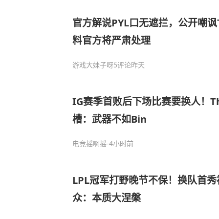
官方解说PYL口无遮拦，公开嘲讽T
料官方将严肃处理
游戏大妹子呀
5评论
昨天
IG赛季首败后下场比赛要换人！Th
槽：武器不如Bin
电竞摇啊摇
-4小时前
LPL冠军打野晚节不保！换队首秀
众：本质大涅槃