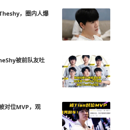
heshy，圈内人爆
eShy被前队友吐
被对位MVP，观