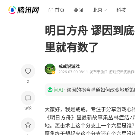
首页
要闻
北京
科技
明日方舟 谬因到
里就有数了
戒戒说游戏
2026-07-09 08:11
发布于
浙江
游戏资讯优质作
2
问AI
·
谬因的拐弯弹道如何改变地形策
评论
大家好，我是戒戒，专注于分享游戏心
《
明日方舟
》里最新故事集丛林症结7
地。轰击术士这个分支上一个六星是谁
鹰角终于想起来这个分支还有个六星没