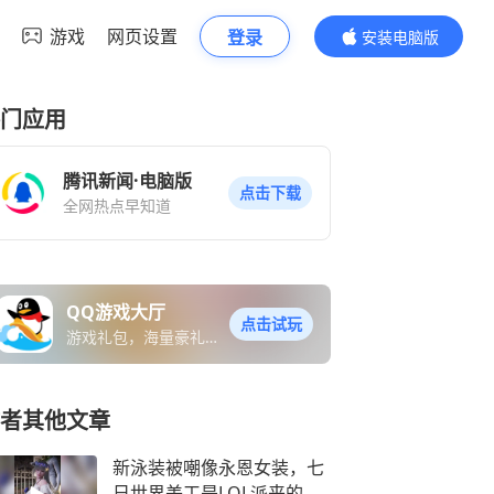
游戏
网页设置
登录
安装电脑版
内容更精彩
门应用
腾讯新闻·电脑版
点击下载
全网热点早知道
QQ游戏大厅
点击试玩
游戏礼包，海量豪礼免
费送
者其他文章
新泳装被嘲像永恩女装，七
日世界美工是LOL派来的卧