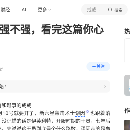
财经
AI
更多
戒戒说游戏
搜索
底强不强，看完这篇你心
热
关注
者
略？
得和趣事的戒戒
作
月10号就要开了，新六星轰击术士
谬因
也跟着落
？没记错的话是伊芙利特，开服时期的干员，七年后
出。先说说这干员到底是个什么路数，谬因走的是轰