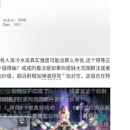
有人泼冷水说真实强度可能没那么夸张,这个得等正
不值得抽？戒戒的看法是如果你是缺大范围群法或者
的价值，超远射程加
弹道拐弯
加对空，这组合在特
。