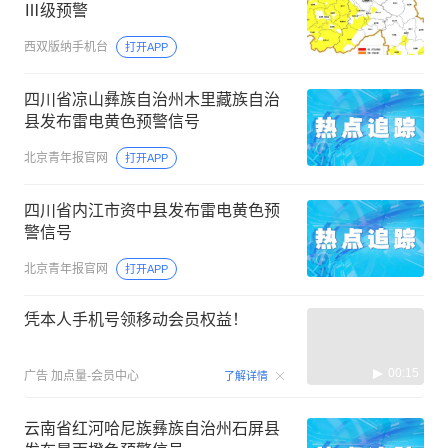
Ⅲ级预警
西双版纳手机台
打开APP
四川省凉山彝族自治州木里藏族自治
县发布雷电黄色预警信号
北京青年报官网
打开APP
四川省内江市资中县发布雷电黄色预
警信号
北京青年报官网
打开APP
凭本人手机号领移动会员权益！
00:15
广告
加点量-会员中心
了解详情
云南省红河哈尼族彝族自治州石屏县