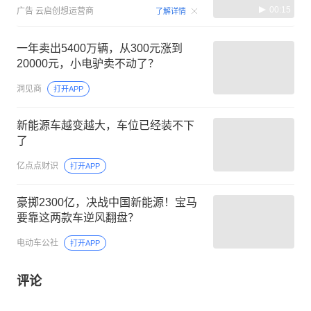
00:15
广告
云启创想运营商
了解详情
一年卖出5400万辆，从300元涨到
20000元，小电驴卖不动了？
洞见商
打开APP
新能源车越变越大，车位已经装不下
了
亿点点财识
打开APP
豪掷2300亿，决战中国新能源！宝马
要靠这两款车逆风翻盘？
电动车公社
打开APP
评论