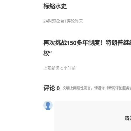
标缩水史
24时观象台
1评论
昨天
再次挑战150多年制度！特朗普继
权”
上观新闻
-5小时前
评论
0
文明上网理性发言，请遵守
《新闻评论服务
请