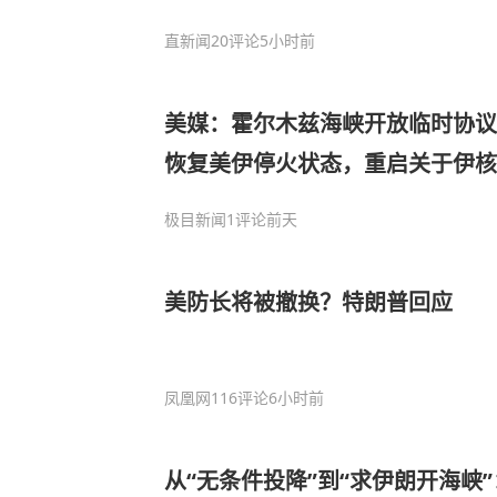
直新闻
20评论
5小时前
美媒：霍尔木兹海峡开放临时协议
恢复美伊停火状态，重启关于伊核
足伊朗对海峡通行拥有更大控制权
极目新闻
1评论
前天
美防长将被撤换？特朗普回应
凤凰网
116评论
6小时前
从“无条件投降”到“求伊朗开海峡