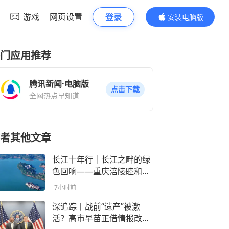
游戏
网页设置
登录
安装电脑版
内容更精彩
门应用推荐
腾讯新闻·电脑版
点击下载
全网热点早知道
者其他文章
长江十年行｜长江之畔的绿
色回响——重庆涪陵睦和村
的十年答卷
-7小时前
深追踪丨战前“遗产”被激
活？高市早苗正借情报改革