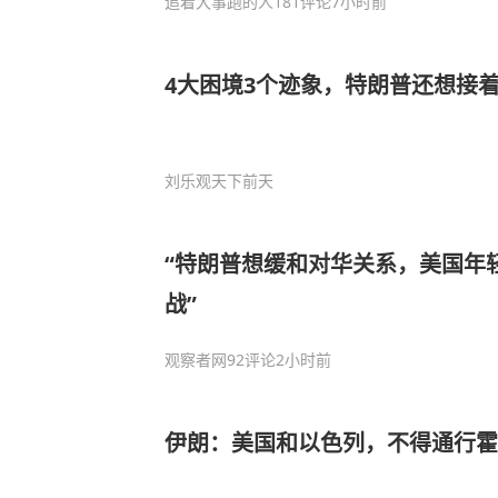
追着大事跑的人
181评论
7小时前
4大困境3个迹象，特朗普还想接
刘乐观天下
前天
“特朗普想缓和对华关系，美国年
战”
观察者网
92评论
2小时前
伊朗：美国和以色列，不得通行霍