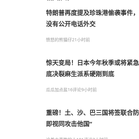
特朗普再度提及珍珠港偷袭事件，
没有公开电话外交
愤怒的熊猫仔
21小时前
惊天变局！日本今年秋季或将紧急
底决裂麻生派系硬刚到底
瓜瓜加点盐
16评论
9小时前
重磅！土、沙、巴三国将签联合防
即视同攻击他国”