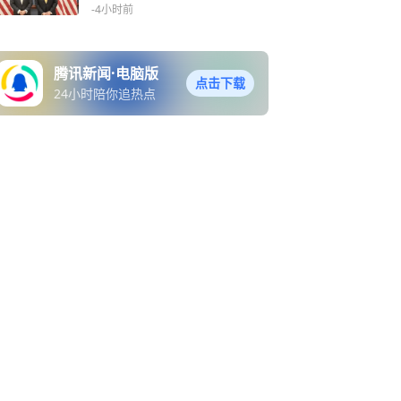
推进“军事大国化”
-4小时前
腾讯新闻·电脑版
点击下载
24小时陪你追热点