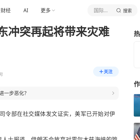
财经
AI
更多
国际在线
搜索
中东冲突再起将带来灾难
热
关注
号
作
进一步恶化？
司令部在社交媒体发文证实，美军已开始对伊
人士报道，伊朗不会放弃对霍尔木兹海峡的管