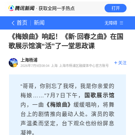
· 获取全网一手热点
打开
首页
新闻
无障碍
《梅娘曲》响起！《新·回春之曲》在国
歌展示馆演“活”了一堂思政课
上海杨浦
关注
2026年7月9日08:04
上海
上海市杨浦区融媒体中心官方账号
“哥哥，你别忘了我呀，我是你亲爱的
梅娘……”7月7日下午，
国歌展示馆
内，一曲
《梅娘曲》
缓缓唱响，将舞
台上的剧情推向最动人处。演员的歌
声温柔而坚定，台下观众也纷纷屏息
凝神。