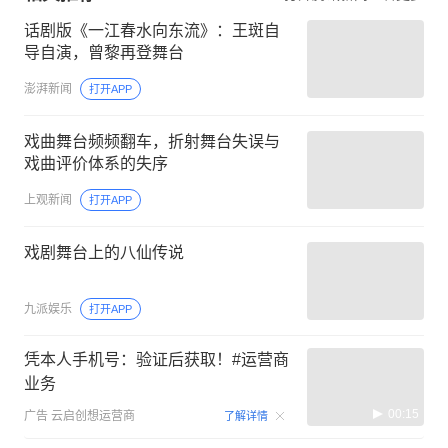
话剧版《一江春水向东流》：王斑自
导自演，曾黎再登舞台
澎湃新闻
打开APP
戏曲舞台频频翻车，折射舞台失误与
戏曲评价体系的失序
上观新闻
打开APP
戏剧舞台上的八仙传说
九派娱乐
打开APP
凭本人手机号：验证后获取！#运营商
业务
00:15
广告
云启创想运营商
了解详情