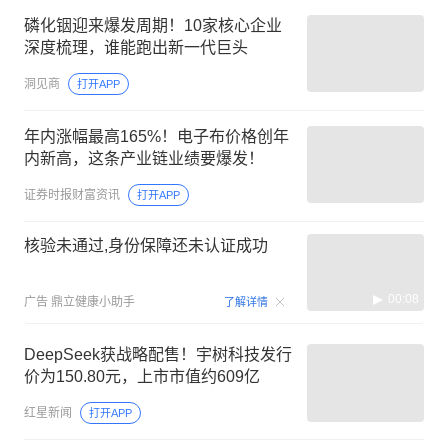
磷化铟迎来爆发周期！10家核心企业
深度梳理，谁能跑出新一代巨头
洞见商
打开APP
年内涨幅最高165%！电子布价格创年
内新高，这条产业链业绩要爆发！
证券时报财富资讯
打开APP
核验未通过,身份保障还未认证成功
00:08
广告
鼎立健康小助手
了解详情
DeepSeek获战略配售！宇树科技发行
价为150.80元，上市市值约609亿
红星新闻
打开APP