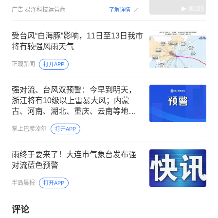
00:09
广告
易泽科技运营商
了解详情
受台风“白海豚”影响，11日至13日我市
将有较强风雨天气
正观新闻
打开APP
强对流、台风双预警：今早到明天，
浙江将有10级以上雷暴大风；内蒙
古、河南、湖北、重庆、云南等地有
短时强降水
掌上巴彦淖尔
打开APP
雨终于要来了！大连市气象台发布强
对流蓝色预警
半岛晨报
打开APP
评论