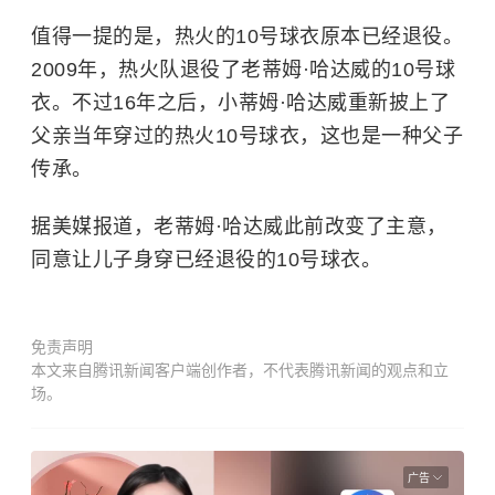
值得一提的是，热火的10号球衣原本已经退役。
2009年，热火队退役了老蒂姆·哈达威的10号球
衣。不过16年之后，
小蒂姆·哈达威
重新披上了
父亲当年穿过的热火10号球衣，这也是一种父子
传承。
据美媒报道，老蒂姆·哈达威此前改变了主意，
同意让儿子身穿已经退役的10号球衣。
免责声明
本文来自腾讯新闻客户端创作者，不代表腾讯新闻的观点和立
场。
广告