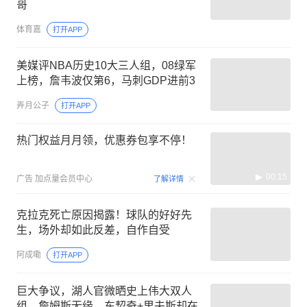
哥
体育嘉
打开APP
美媒评NBA历史10大三人组，08绿军
上榜，詹韦波仅第6，马刺GDP进前3
弄月公子
打开APP
热门权益月月领，优惠券包享不停！
00:15
广告
加点量会员中心
了解详情
克拉克死亡原因揭露！球队的好好先
生，场外却如此反差，自作自受
阿成嘞
打开APP
巨大争议，湖人官微晒史上伟大双人
组，詹姆斯无缘，东契奇+里夫斯却在