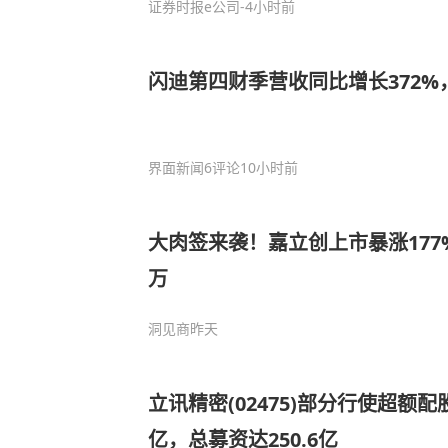
证券时报e公司
-4小时前
闪迪第四财季营收同比增长372%
界面新闻
6评论
10小时前
大肉签来袭！嘉立创上市暴涨177
万
洞见商
昨天
立讯精密(02475)部分行使超额配
亿，总募资达250.6亿