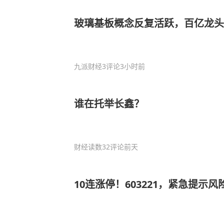
玻璃基板概念反复活跃，百亿龙头
九派财经
3评论
3小时前
谁在托举长鑫？
财经读数
32评论
前天
10连涨停！603221，紧急提示风