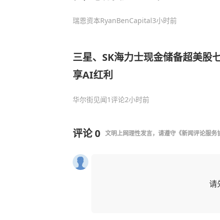
瑞恩资本RyanBenCapital
3小时前
三星、SK海力士现金储备超美股
享AI红利
华尔街见闻
1评论
2小时前
评论
0
文明上网理性发言，请遵守
《新闻评论服务
请