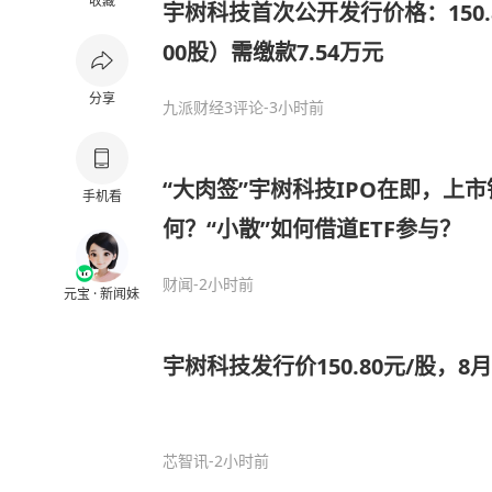
收藏
宇树科技首次公开发行价格：150.
00股）需缴款7.54万元
分享
九派财经
3评论
-3小时前
“大肉签”宇树科技IPO在即，上
手机看
何？“小散”如何借道ETF参与？
财闻
-2小时前
元宝 · 新闻妹
宇树科技发行价150.80元/股，8
芯智讯
-2小时前