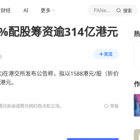
财经
AI
更多
PANews
搜索
%配股筹资逾314亿港元
热
关注
号
3.HK)在港交所发布公告称，拟以1588港元/股（折价
亿港元。
作
腾讯新闻或腾讯网的观点和立场。
举报