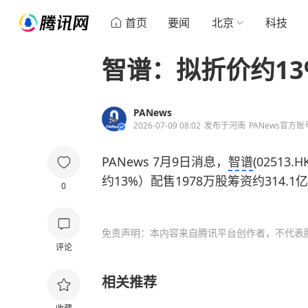
首页
要闻
北京
科技
智谱：拟折价约13
PANews
2026-07-09 08:02
发布于
河南
PANews官方账
PANews 7月9日消息，
智谱
(0251
约13%）配售1978万股筹资约314.1
0
免责声明：本内容来自腾讯平台创作者，不代表
评论
相关推荐