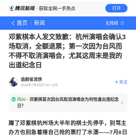
· 获取全网一手热点
打开
首页
新闻
无障碍
邓紫棋本人发文致歉：杭州演唱会确认3
场取消，全额退票；第一次因为台风而
不得不取消演唱会，尤其这周末是我的
出道纪念日
追剧省流侠
关注
2026年7月9日07:54
山东
问AI
·
邓紫棋首次因台风取消演唱会为何恰逢出道纪念
日？
蹲了邓紫棋杭州场大半年的棋士先停手，别骂主
办方也别急着捶自己抢的票打了水漂——7月8日