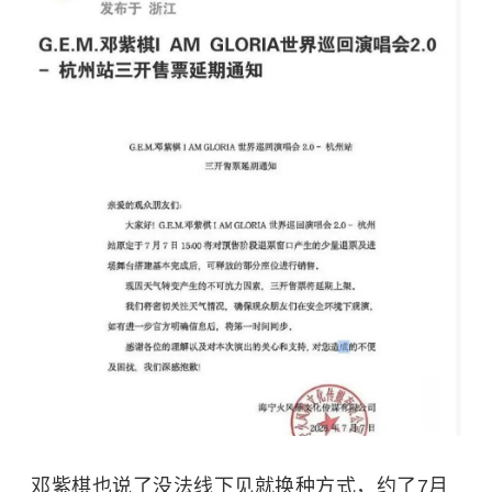
邓紫棋也说了没法线下见就换种方式，约了7月