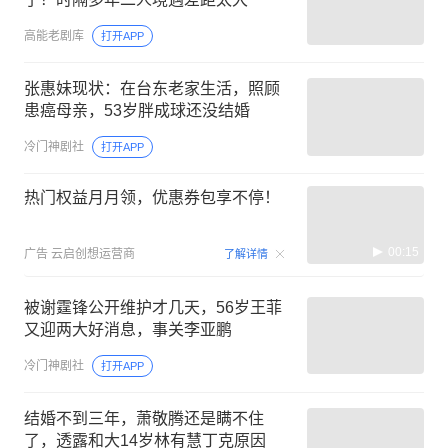
高能老剧库
打开APP
张惠妹现状：在台东老家生活，照顾
患癌母亲，53岁胖成球还没结婚
冷门神剧社
打开APP
热门权益月月领，优惠券包享不停！
00:15
广告
云启创想运营商
了解详情
被谢霆锋公开维护才几天，56岁王菲
又迎两大好消息，事关李亚鹏
冷门神剧社
打开APP
结婚不到三年，萧敬腾还是瞒不住
了，透露和大14岁林有慧丁克原因