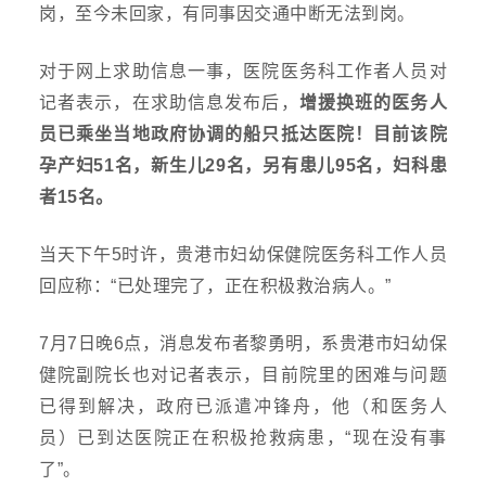
岗，至今未回家，有同事因交通中断无法到岗。
对于网上求助信息一事，医院医务科工作
者
人员对
记者表示，在求助信息发布后，
增援换班的医务人
员已乘坐当地政府协调的船只抵达医院！目前该院
孕产妇
51名，新生儿29名，另有患儿95名，妇科患
者15名。
当天下午
5时许，贵港市妇幼保健院医务科工作人员
回应称：“已处理完了，正在积极救治病人。”
7月7日晚6点，消息发布者黎勇明，系贵港市妇幼保
健院副院长也对记者表示，目前院里的困难与问题
已得到解决，政府已派遣冲锋舟，他（和医务人
员）已到达医院正在积极抢救病患，“现在没有事
了”。