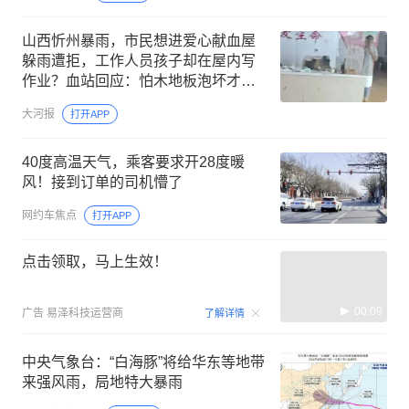
山西忻州暴雨，市民想进爱心献血屋
躲雨遭拒，工作人员孩子却在屋内写
作业？血站回应：怕木地板泡坏才关
门，服务态度欠佳，将加强管理
大河报
打开APP
40度高温天气，乘客要求开28度暖
风！接到订单的司机懵了
网约车焦点
打开APP
点击领取，马上生效！
00:09
广告
易泽科技运营商
了解详情
中央气象台：“白海豚”将给华东等地带
来强风雨，局地特大暴雨