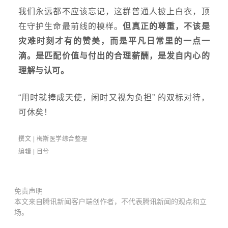
我们永远都不应该忘记，这群普通人披上白衣，顶
在守护生命最前线的模样。
但真正的尊重，不该是
灾难时刻才有的赞美，而是平凡日常里的一点一
滴。是匹配价值与付出的合理薪酬，是发自内心的
理解与认可。
“用时就捧成天使，闲时又视为负担” 的双标对待，
可休矣！
撰文 | 梅斯医学综合整理
编辑 | 目兮
免责声明
本文来自腾讯新闻客户端创作者，不代表腾讯新闻的观点和立
场。