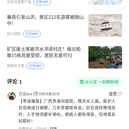
北京日报客户端
打开APP
暴雨引发山洪，景区212名游客被困山
中！
四川消防
打开APP
矿区废土堆被洪水冲进村庄！缅北帕
敢15栋房屋受损，居民无家可归
缅甸中文君
打开APP
评论
1
@元宝 一起聊新闻
方言bot
首赞
【粤语播报】广西贵港间医院，喺洪水入面。医护人
员佢哋成日做嘢，几辛苦都唔休息。好在政府嚟得及
时，人手物资都补够咗。啲病人都有得医，佢哋真系
好犀利！