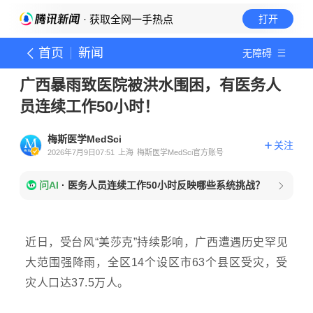
· 获取全网一手热点
打开
首页
新闻
无障碍
广西暴雨致医院被洪水围困，有医务人
员连续工作50小时！
梅斯医学MedSci
关注
2026年7月9日07:51
上海
梅斯医学MedSci官方账号
问AI
·
医务人员连续工作50小时反映哪些系统挑战？
近日，受台风
“美莎克”持续影响，广西遭遇历史罕见
大范围强降雨，全区14个设区市63个县区受灾，受
灾人口达37.5万人。