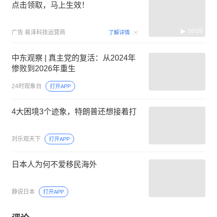
点击领取，马上生效！
00:09
广告
易泽科技运营商
了解详情
中东观察 | 真主党的复活：从2024年
惨败到2026年重生
24时观象台
打开APP
4大困境3个迹象，特朗普还想接着打
刘乐观天下
打开APP
日本人为何不爱移民海外
静说日本
打开APP