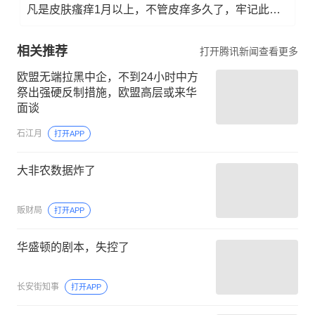
凡是皮肤瘙痒1月以上，不管皮痒多久了，牢记此法，快！准！狠！
相关推荐
打开腾讯新闻查看更多
欧盟无端拉黑中企，不到24小时中方
祭出强硬反制措施，欧盟高层或来华
面谈
石江月
打开APP
大非农数据炸了
贩财局
打开APP
华盛顿的剧本，失控了
长安街知事
打开APP