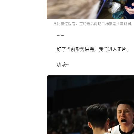
从比赛过程看，宝岛最后两场目标就是拼赢韩国
……
好了当前形势讲完，我们进入正片。
咳咳~