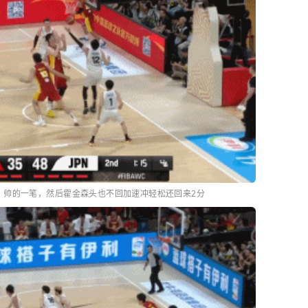
，帅的一笔，然后霍金森头也不回加速冲轻松还回来2分