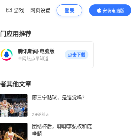
游戏
网页设置
登录
安装电脑版
内容更精彩
门应用推荐
腾讯新闻·电脑版
点击下载
全网热点早知道
者其他文章
廖三宁黏球，是错觉吗？
2评论
前天
团结杯后，聊聊李弘权和庞
峥麟