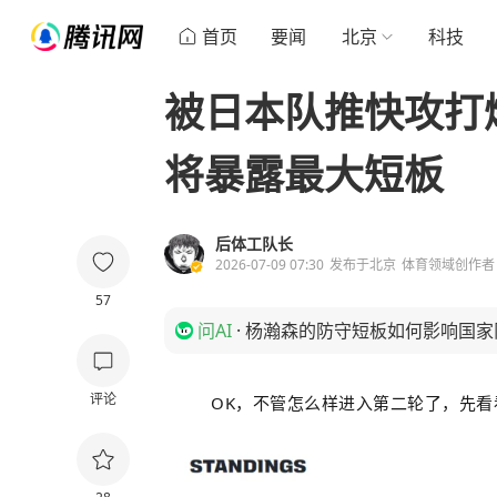
首页
要闻
北京
科技
被日本队推快攻打
将暴露最大短板
后体工队长
2026-07-09 07:30
发布于
北京
体育领域创作者
57
问AI
·
杨瀚森的防守短板如何影响国家
评论
OK，不管怎么样进入第二轮了，先看