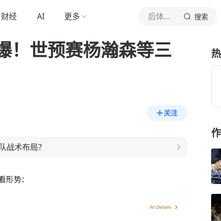
财经
AI
更多
后体工队长
搜索
爆！世预赛杨瀚森等三
热
关注
作
队战术布局？
看形势：