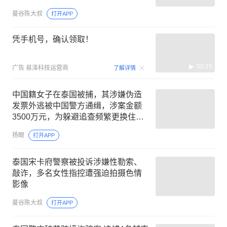
曼谷陈大叔
打开APP
凭手机号，确认领取！
00:15
广告
易泽科技运营商
了解详情
中国籍女子在泰国被捕，其涉嫌伪造
发票外逃被中国警方通缉，涉案金额
3500万元，为躲避追查频繁更换住
处、发型、着装及职业
扬眼
打开APP
泰国宋卡府警察被投诉涉嫌性勒索、
敲诈，多名女性指控遭强迫拍摄色情
影像
曼谷陈大叔
打开APP