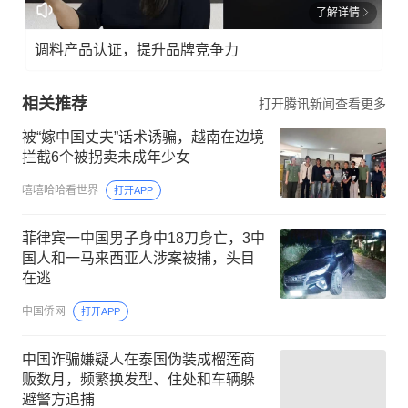
了解详情
调料产品认证，提升品牌竞争力
相关推荐
打开腾讯新闻查看更多
被“嫁中国丈夫”话术诱骗，越南在边境
拦截6个被拐卖未成年少女
嘻嘻哈哈看世界
打开APP
菲律宾一中国男子身中18刀身亡，3中
国人和一马来西亚人涉案被捕，头目
在逃
中国侨网
打开APP
中国诈骗嫌疑人在泰国伪装成榴莲商
贩数月，频繁换发型、住处和车辆躲
避警方追捕