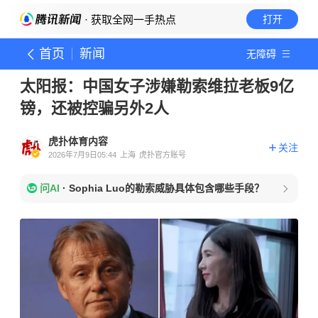
· 获取全网一手热点
打开
首页
新闻
无障碍
太阳报：中国女子涉嫌勒索维拉老板9亿
镑，还被控骗另外2人
虎扑体育内容
关注
2026年7月9日05:44
上海
虎扑官方账号
问AI
·
Sophia Luo的勒索威胁具体包含哪些手段？