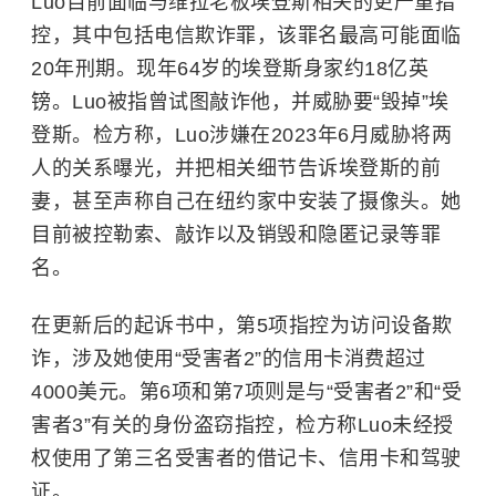
Luo目前面临与维拉老板埃登斯相关的更严重指
控，其中包括电信欺诈罪，该罪名最高可能面临
20年刑期。现年64岁的埃登斯身家约18亿英
镑。Luo被指曾试图敲诈他，并威胁要“毁掉”埃
登斯。检方称，Luo涉嫌在2023年6月威胁将两
人的关系曝光，并把相关细节告诉埃登斯的前
妻，甚至声称自己在纽约家中安装了摄像头。她
目前被控勒索、敲诈以及销毁和隐匿记录等罪
名。
在更新后的起诉书中，第5项指控为访问设备欺
诈，涉及她使用“受害者2”的信用卡消费超过
4000美元。第6项和第7项则是与“受害者2”和“受
害者3”有关的身份盗窃指控，检方称Luo未经授
权使用了第三名受害者的借记卡、信用卡和驾驶
证。