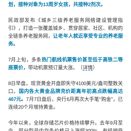
划，接种对象为13周岁女孩，共接种2剂次。
民政部发布《城乡三级养老服务网络建设管理指
引》，打造一张覆盖城乡、贯穿居家、社区、机构的
全链条养老服务网，
让老年人就近享受专业的养老服
务。
7月上旬，多条
热门航线机票售价甚至低于高铁二等
座票价，
带动机票预订量大涨。（
详情
）
8日早盘，
现货黄金
开盘即失守4100美元/盎司整数关
口。
国内各大黄金品牌克价距离年初高点跌幅高达
467元。
7月7日盘后，央行6月再次大手笔“购金”，已
连续20个月增持黄金。
今年以来，全球存储芯片价格持续攀升。去年9月至
今，部分型号内存条价格已上涨超300%。有经销商