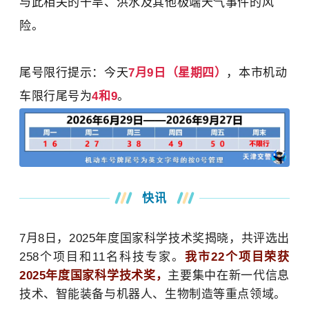
与此相关的干旱、洪水及其他极端天气事件的风
险。
尾号限行提示：今天
7月9日（星期四）
，本市机动
车限行尾号为
4和9
。
快讯
天美艺术街区将
于明晚19点正式
7月8日，2025年度国家科学技术奖揭晓，共评选出
开街，9月3日上
258个项目和11名科技专家。
我市22个项目荣获
午，
纪念中国人
2025年度国家科学技术奖，
主要集中在
新一代信息
民抗日战争暨世
技术
、智能装备与机器人、生物制造等重点领域。
界反法西斯战争