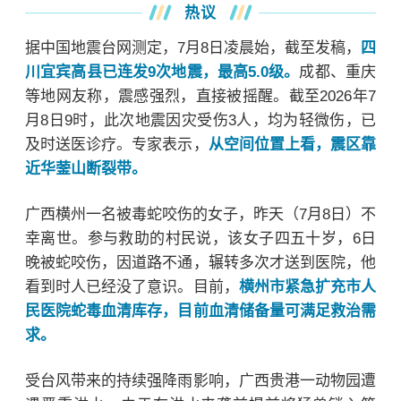
热议
天美艺术街区将
据中国地震台网测定，7月8日凌晨始，截至发稿，
四
于明晚19点正式
川宜宾高县已连发9次地震，最高5.0级。
成都、重庆
开街，
等地网友称，震感强烈，直接被摇醒。截至2026年7
月8日9时，此次地震因灾受伤3人，均为轻微伤，已
及时送医诊疗。专家
表示，
从空间位置上看，震区靠
近华蓥山断裂带。
广西横州一名被毒蛇咬伤的女子，昨天（7月8日）不
幸离世。参与救助的村民说，该女子四五十岁，6日
晚被蛇咬伤，因道路不通，辗转多次才送到医院，他
看到时人已经没了意识。目前，
横州市紧急扩充市人
民医院蛇毒血清库存，目前血清储备量可满足救治需
求。
受台风带来的持续强降雨影响，广西贵港一动物园遭