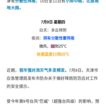
津有
分散性阵雨
，10日至11日有
小到中雨，北部局
地大雨。
7月9日 星期四
白天：多云转阴
夜间：
阴有分散性雷阵雨
微风，
32
到25℃
体感温度33到26℃
近期，
我市强对流天气多发频发。
7月8日，天津市
应急管理局发布市防办关于做好降雨防范应对工作
的安全提示。
受今年第9号台风“巴威”（超强台风级）的影响，预