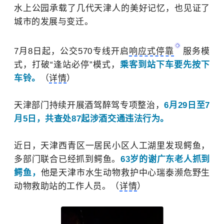
水上公园承载了几代天津人的美好记忆，也见证了
城市的发展与变迁。
7月8日起，公交570专线开启
响应式停靠
服务模
式，打破“逢站必停”模式，
乘客到站下车要先按下
车铃。
（
详情
）
天津部门持续开展酒驾醉驾专项整治，
6月29日至7
月5日，共查处87起涉酒交通违法行为。
近日，天津西青区一居民小区人工湖里发现鳄鱼，
多部门联合已经抓到鳄鱼。
63岁的谢广东老人
抓到
鳄鱼，
他是天津市水生动物救护中心瑞泰濒危野生
动物救助站的工作人员。（
详情
）