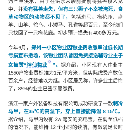
遇严重洪水，由于在洪水来袭前提前将猛兽锁入笼
中，并
没有猛兽走失，但有三只狮子不幸被淹死，食
草动物区的动物都不见了，
包括斑马、梅花鹿、盘
羊、山羊、鸵鸟、小矮马、孔雀等超百只，至今他们
只找回了一只梅花鹿。初步预计
损失有400多万元。
今年6月，
郑州一小区物业因物业费收缴率过低长期
亏损宣布撤场，该物业团队曾因免费接送辅导业主子
女被赞“
神仙物业
”。
据介绍，小区
现有入住业主
1550户物业费标准为1元/平方米，但实际缴费户数仅
百余户，经营难以为继。
小区居民称，许多业主后悔
了，85%的业主已签字愿缴费。‌‌
浙江一家户外装备科技有限公司成功研发了一款
制冷
马甲，在35
℃的高温下，
穿上直接能降温 8-15℃。
据介绍，
马甲内设有 2w 毫安的充电宝，在调至低档
的情况下，能维持 12 个小时的续航，有效满足长时