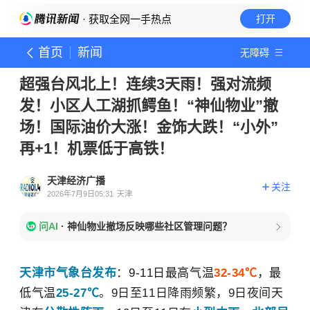
· 获取全网一手热点
打开
首页
新闻
无障碍
超强台风北上！连续3天雨！强对流频
发！小区人工湖抓鳄鱼！“神仙物业”撤
场！国际油价大涨！金饰大跌！“小外”
再+1！机票低于高铁！
天津经济广播
关注
2026年7月9日05:31
天津
问AI
·
神仙物业撤场反映哪些社区管理问题？
天津市气象台发布
：
9-11日最高气温
32-34℃
，最
低气温
25-27℃
。
9日至11日降雨频繁，9日夜间天