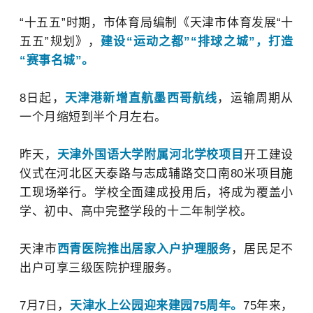
胜利80周年大会
“十五五”时期，市体育局编制《天津市体育发展“十
在北京天安门广
五五”规划》，
建设“运动之都”“排球之城”，打造
场隆重举行，
“赛事名城”。
8日起，
天津港新增直航墨西哥航线
，
运输周期从
一个月
缩短到半个月左右。
昨天，
天津外国语大学附属河北学校项目
开工建设
仪式在河北区天泰路与志成辅路交口南80米项目施
工现场举行。
学校全面建成投用后，将成为覆盖小
学、初中、高中完整学段的十二年制学校。
天津市
西青医院推出居家入户护理服务
，居民足不
出户可享三级医院护理服务。
7月7日，
天津水上公园迎来建园75周年。
75年来，