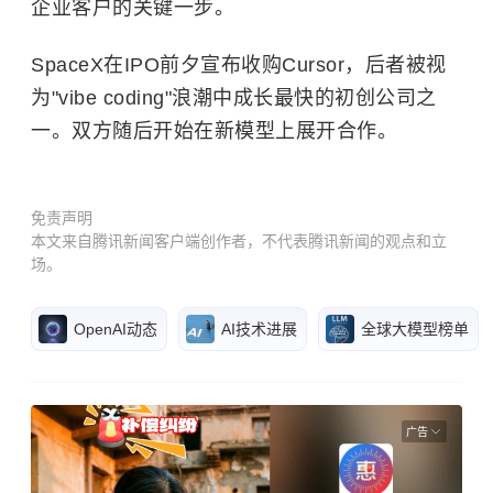
企业客户的关键一步。
SpaceX在IPO前夕宣布收购Cursor，后者被视
为"vibe coding"浪潮中成长最快的初创公司之
一。双方随后开始在新模型上展开合作。
免责声明
本文来自腾讯新闻客户端创作者，不代表腾讯新闻的观点和立
场。
OpenAI动态
AI技术进展
全球大模型榜单
广告