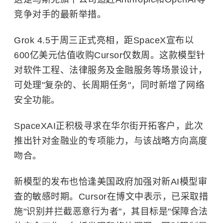
竞争对手的最新举措。
Grok 4.5于周三正式亮相，距SpaceX宣布以
600亿美元估值收购Cursor仅数周。这款模型针
对软件工程、法律服务及金融服务等场景设计，
可处理"复杂的、长周期任务"，同时新增了网络
安全功能。
SpaceXAI正积极寻求在华尔街开拓客户，此次
推出针对金融业的专项能力，与该战略方向高度
吻合。
新模型的发布也恰逢美国政府加强对新AI模型审
查的敏感时期。Cursor在博文中表示，已采取措
施"识别并拦截恶意行为者"，其目标是"保障合法