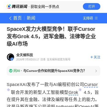
· 获取全网一手热点
打开
首页
新闻
无障碍
SpaceX发力大模型竞争！联手Cursor
发布Grok 4.5，进军金融、法律等企业
级AI市场
全天候科技
关注
2026年7月9日03:17
日本
全天候科技官方账号
问AI
·
与Cursor合作如何提升SpaceXAI竞争力？
SpaceXAI发布了一款与AI编程初创公司
Cursor
联合开发的新型人工智能模型
Grok
4.5，旨
在提升其在金融、法律及编程等任务上的能力。
这是马斯克旗下公司追赶Anthropic和
OpenAI
等