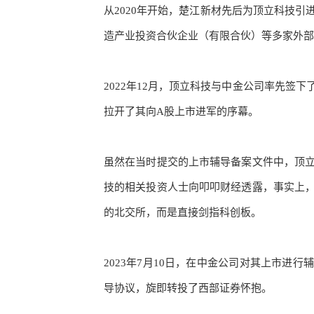
从
2020年开始，楚江新材先后为顶立科技
造产业投资合伙企业（有限合伙）等多家外部
2022年12月，顶立科技与中金公司率先签
拉开了其向A股上市进军的序幕。
虽然在当时提交的上市辅导备案文件中，顶
技的相关投资人士向叩叩财经透露，事实上
的北交所，而是直接剑指
科创板
。
2023年7月10日，在中金公司对其上市进
导协议，旋即转投了西部证券怀抱。