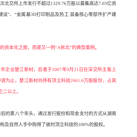
次北交所上市发行不超过
1329.76万股以募集高达7.03亿资
建设
”、“金属基3D打印制品及热工 装备核心零部件扩产建
的资本化之旅，而是又一例
“A拆北”的典型案例。
上市企业楚江新材，后者于2007年9月21日在深交所主板上
申请为止，楚江新材共持有
顶立科技
2661.6万股股份，占其
分之二以上。
上市后的第八个年头，通过发行股份和现金支付的方式从湖南
构及自然人手中购得了彼时顶立科技的100%的股权。