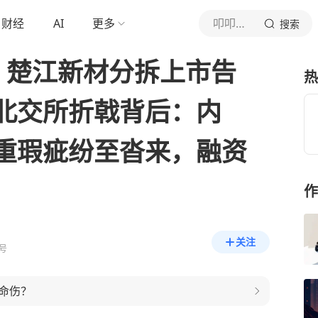
财经
AI
更多
叩叩财讯
搜索
，楚江新材分拆上市告
热
北交所折戟背后：内
重瑕疵纷至沓来，融资
作
关注
号
命伤？