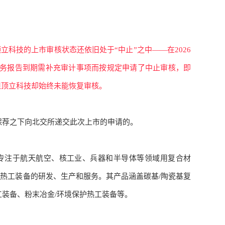
顶立科技的上市审核状态还依旧处于
“中止”之中——在2026
财务报告到期需补充审计事项而按规定申请了中止审核，即
但顶立科技却始终未能恢复审核。
券的保荐之下向北交所递交此次上市的申请的。
专注于航天航空、核工业、兵器和半导体等领域用复合材
种热工装备的研发、生产和服务。其产品涵盖碳基
/陶瓷基复
工装备、粉末冶金/环境保护热工装备等。