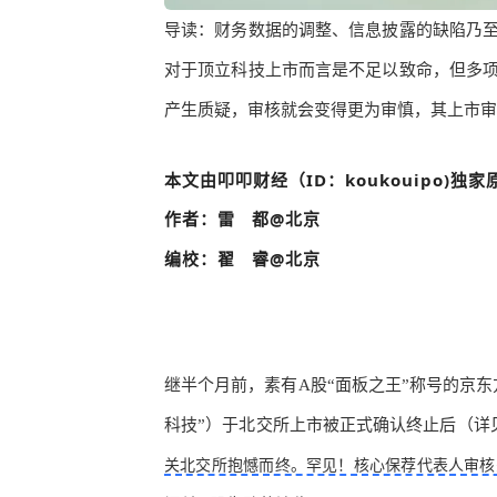
导读：
财务数据的调整、信息披露的缺陷乃
对于顶立科技上市而言是不足以致命，但多
产生质疑，审核就会变得更为审慎，其上市审
本文由叩叩财经（ID：koukouipo)独
作者：雷 都@北京
编校：翟 睿@北京
继半个月前，素有
A股“面板之王”称号的
京东
科技”）于北交所上市被正式确认终止后（详
关北交所抱憾而终。罕见！核心保荐代表人审核