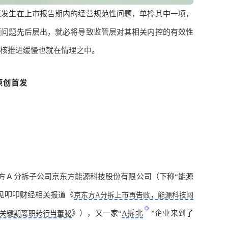
至发生在上市报告期内的经营规范性问题，单拎其中一项，
项问题先后层出，就必将导致监管层对其相关内控的有效性
核推进缓慢也就在情理之中。
家原创首发
方Ａ
分拆子公司京东方能源科技股份有限公司（下称
“能源
见叩叩财经相关报道《
京东方A分拆上市再告败，能源科技闯
》），又一家“
A拆北
”企业来到了
关键期离职转行当董秘