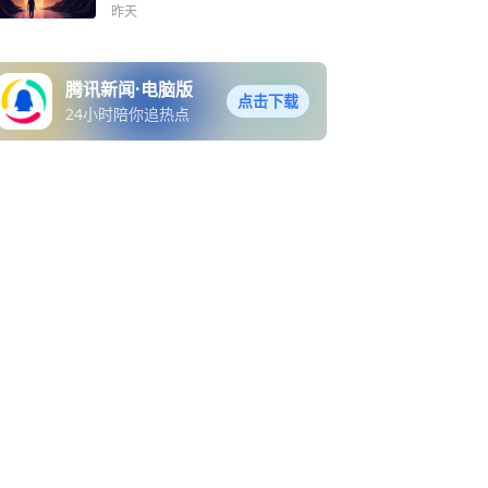
市？
昨天
腾讯新闻·电脑版
点击下载
24小时陪你追热点