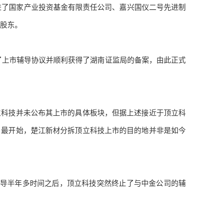
引进了国家产业投资基金有限责任公司、嘉兴国仪二号先进制
股东。
下了上市辅导协议并顺利获得了湖南证监局的备案，由此正式
立科技并未公布其上市的具体板块，但据上述接近于顶立科
，最开始，楚江新材分拆顶立科技上市的目的地并非是如今
行辅导半年多时间之后，顶立科技突然终止了与中金公司的辅