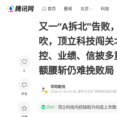
首页
要闻
北京
科技
又一“A拆北”告败
吹，顶立科技闯关
控、业绩、信披多
额腰斩仍难挽败局
0
叩叩财讯
2026-07-09 02:38
发布于
北京
叩叩财讯官方账
评论
问AI
·
顶立科技内控缺陷为何成上市致