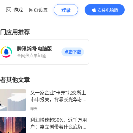
游戏
网页设置
登录
安装电脑版
内容更精彩
门应用推荐
腾讯新闻·电脑版
点击下载
全网热点早知道
者其他文章
又一家企业“卡壳”北交所上
市申报关，背靠长光华芯、
华工科技两大上市公司，华
昨天
日激光闯关A股缘何掉队？
利润增速超50%、近千万用
户：嘉立创带着什么底牌上