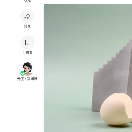
收藏
分享
手机看
元宝 · 新闻妹