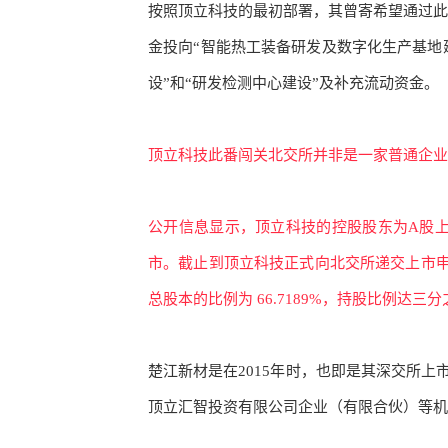
按照顶立科技的最初部署，其曾寄希望通过此
金投向“智能热工装备研发及数字化生产基地
设
”和“研发检测中心建设
”及补充
流动资金
。
顶立科技此番闯关北交所并非是一家普通企业
公开信息显示，顶立科技的控股股东为
A股
市。截止到顶立科技正式向北交所递交上市
总股本的比例为 66.7189%，持股比例达三
楚江新材是在
2015年时，也即是其深交所
顶立汇智投资有限公司企业（有限合伙）等机