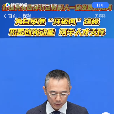
· 获取全网一手热点
打开
首页
视频
无障碍