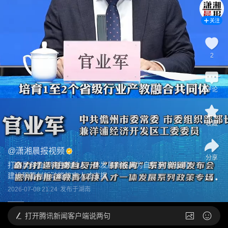
关注
2
评论
收藏
@
潇湘晨报视频
分享
打造具有儋洋特色教科人一体发展新格局为自贸港“样板间”
建设积蓄创新动能筑牢人才支撑
2026-07-08 21:24
发布于
湖南
打开
腾讯新闻客户端说两句