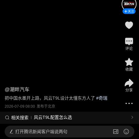
关注
评论
收藏
@
潮畔汽车
分享
把中国水墨开上路，风云T9L设计太懂东方人了
 #
奇瑞
2026-07-09 08:00
发布于
北京
风云T9L配置怎么选
相关搜索
打开
腾讯新闻客户端说两句