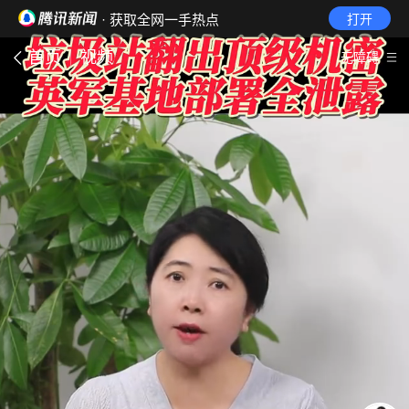
· 获取全网一手热点
打开
首页
视频
无障碍