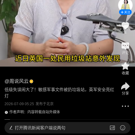
关注
4
评论
收藏
@
周说风云
低级失误闹大了！敏感军事文件被扔垃圾站，英军安全亮红
分享
灯
2026-07-09 05:25
发布于
北京
作者声明：内容转载自站外媒体
打开
腾讯新闻客户端说两句