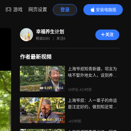
游戏
网页设置
登录
安装电脑版
内容更精彩
幸福养生计划
关注
粉丝
6261
|
关注
0
作者最新视频
上海爷叔知青新疆，坦言为
啥不娶外地女人，说到养老
人间清醒
6.2万
|
05:04
10评论
-4小时前
上海爷叔：人一辈子的命运
是注定好的，做到知足常乐
最难得
608
|
03:17
-4小时前