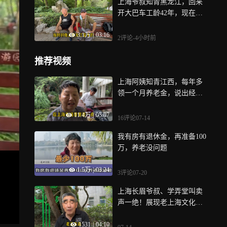
上海爷叔知青黑龙江，回来
开大巴车工龄42年，现在退
休金多少？
3.1万
|
03:16
2评论
-4小时前
推荐视频
上海阿姨知青江西，每年多
领一个月养老金，说出经历
很特殊
11.4万
|
05:07
16评论
07-14
我有房有退休金，再准备100
万，养老没问题
1.5万
|
03:24
3评论
07-20
上海长眉爷叔、学弄堂叫卖
声一绝！展现老上海文化令
人拍手称赞
1531
|
04:10