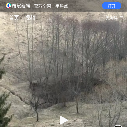
· 获取全网一手热点
打开
首页
视频
无障碍