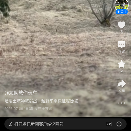
关注
6
评论
2
分享
@
龙队教你玩车
险峻土坡冲坡挑战，越野车平稳征服陡坡
2026-07-09 19:35
发布于
甘肃
打开
腾讯新闻客户端说两句