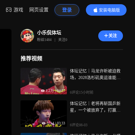
游戏
网页设置
登录
安装电脑版
内容更精彩
小乐侃体坛
关注
粉丝
1484
|
关注
0
推荐视频
体坛记忆｜马龙许昕被迫救
场，2028洛杉矶奥运谁能扛
起男乒？
1.2万
|
04:27
6评论
15小时前
体坛记忆｜老将再斩国乒新
星，一个被放弃了，打赢了
两个捧上去的
3714
|
03:33
6评论
08-03