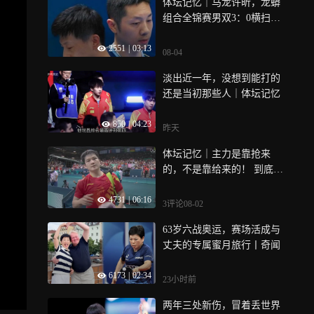
体坛记忆｜马龙许昕，龙蟒
组合全锦赛男双3：0横扫夺
冠，这就是龙蟒的统治力！
2551
|
03:13
这就是天下第一男双！
08-04
淡出近一年，没想到能打的
还是当初那些人｜体坛记忆
850
|
04:23
昨天
体坛记忆｜主力是靠抢来
的，不是靠给来的！ 到底是
龙蟒组合重回第一还是小将
4731
|
06:16
抢班夺朝？就在全国锦标赛
3评论
08-02
这一战！
63岁六战奥运，赛场活成与
丈夫的专属蜜月旅行丨奇闻
6173
|
02:34
23小时前
两年三处新伤，冒着丢世界