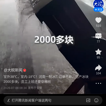
关注
510
77
95
@
大皖新闻
104
室外38℃，室内-18℃！河南一制冰厂订单不断，日产冰块
2000多块，员工上班还要穿棉袄
2026-07-08 08:34
发布于
安徽
打开
腾讯新闻客户端说两句