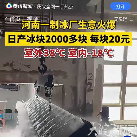
· 获取全网一手热点
打开
首页
视频
无障碍