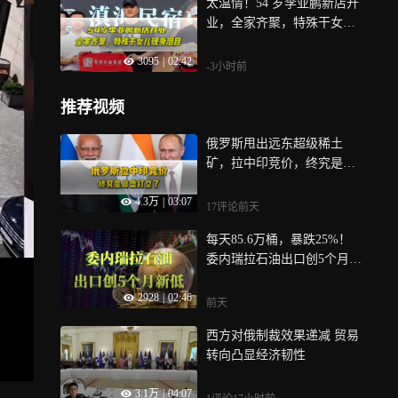
太温情！54 岁李亚鹏新店开
业，全家齐聚，特殊干女儿
现身泪目
3095
|
02:42
-3小时前
推荐视频
俄罗斯甩出远东超级稀土
矿，拉中印竞价，终究是算
盘打空了
4.3万
|
03:07
17评论
前天
每天85.6万桶，暴跌25%！
委内瑞拉石油出口创5个月新
低！为什么？
2928
|
02:46
前天
西方对俄制裁效果递减 贸易
转向凸显经济韧性
3.1万
|
04:07