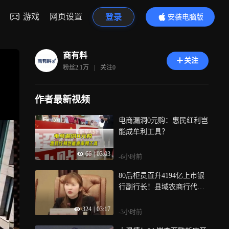
游戏
网页设置
登录
安装电脑版
内容更精彩
商有料
关注
粉丝
2.1万
|
关注
0
作者最新视频
电商漏洞0元购：惠民红利岂
能成牟利工具？
66
|
03:03
-6小时前
80后柜员直升4194亿上市银
行副行长！县域农商行代际
更替大幕拉开
324
|
03:17
-3小时前