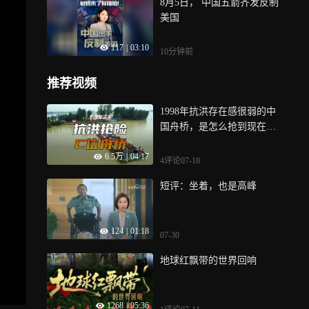
8月5日， 中国五箭齐发反制
美国
117
|
03:10
10分钟前
推荐视频
1998年抗洪存在感很弱的中
国舟桥，是怎么抢到现在的
C位的？
6.5万
|
04:17
4评论
07-18
短评：坐着，也是高峰
124
|
01:18
07-30
地球红飘带的世界回响
1268
|
05:36