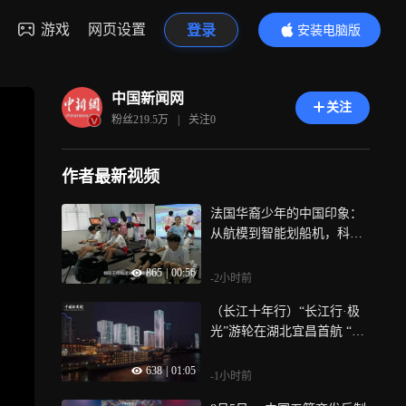
游戏
网页设置
登录
安装电脑版
内容更精彩
中国新闻网
关注
粉丝
219.5万
|
关注
0
作者最新视频
法国华裔少年的中国印象：
从航模到智能划船机，科技
感满满
865
|
00:56
-2小时前
（长江十年行）“长江行·极
光”游轮在湖北宜昌首航 “电
化长江”再添绿翼
638
|
01:05
-1小时前