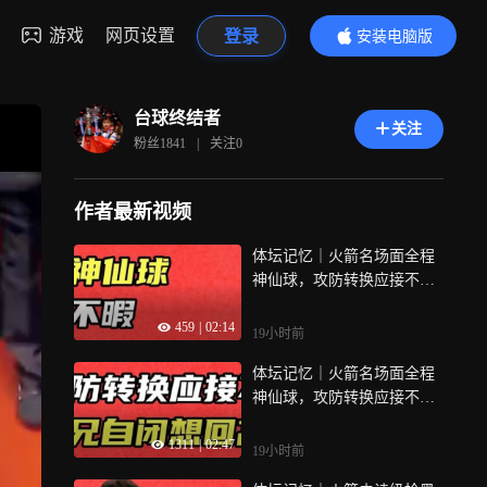
游戏
网页设置
登录
安装电脑版
内容更精彩
台球终结者
关注
粉丝
1841
|
关注
0
作者最新视频
体坛记忆｜火箭名场面全程
神仙球，攻防转换应接不
暇，二师兄自闭想回高老庄
459
|
02:14
19小时前
体坛记忆｜火箭名场面全程
神仙球，攻防转换应接不
暇，二师兄自闭想回高老庄
1311
|
02:47
19小时前