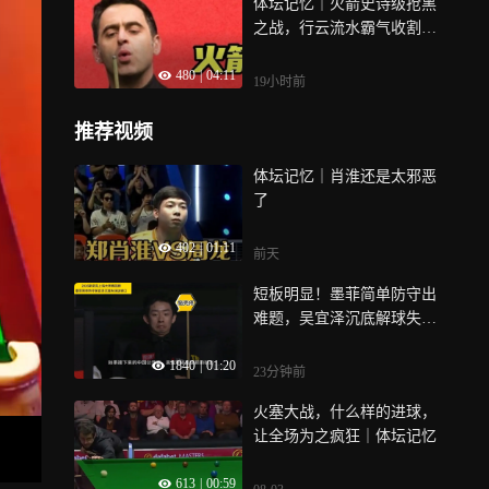
体坛记忆｜火箭史诗级抢黑
之战，行云流水霸气收割，
塞大师被彻底打懵
480
|
04:11
19小时前
推荐视频
体坛记忆｜肖淮还是太邪恶
了
402
|
01:11
前天
短板明显！墨菲简单防守出
难题，吴宜泽沉底解球失误
漏袋口
1840
|
01:20
23分钟前
火塞大战，什么样的进球，
让全场为之疯狂｜体坛记忆
613
|
00:59