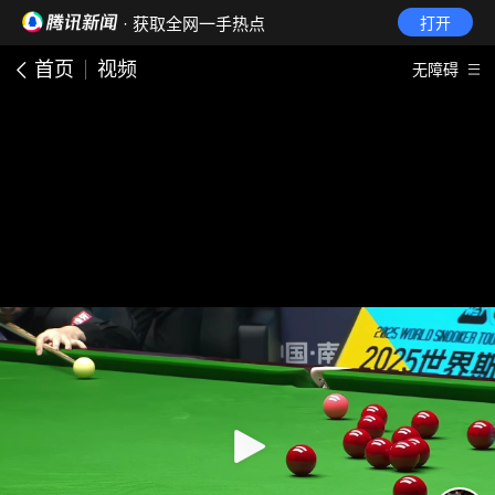
· 获取全网一手热点
打开
首页
视频
无障碍