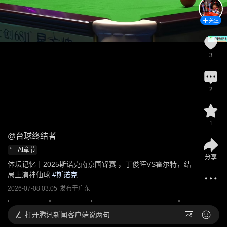
关注
3
2
1
@
台球终结者
AI章节
分享
体坛记忆｜2025斯诺克南京国锦赛 ，丁俊晖VS霍尔特，结
局上演神仙球
 #
斯诺克
2026-07-08 03:05
发布于
广东
打开
腾讯新闻客户端说两句