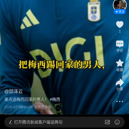
关注
1
评论
收藏
分享
@
邱泽云
差点送梅西回家的男人！
 #
梅西
2026-07-08 03:05
发布于
上海
打开
腾讯新闻客户端说两句