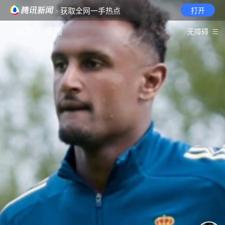
· 获取全网一手热点
打开
首页
视频
无障碍