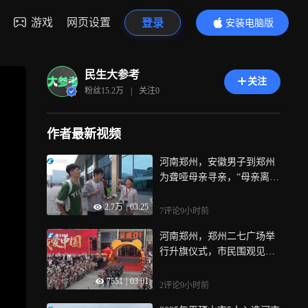
游戏
网页设置
登录
安装电脑版
内容更精彩
民生大参考
关注
粉丝
15.2万
|
关注
0
作者最新视频
河南郑州，安徽男子到郑州
为聋哑母亲寻亲，“母亲离家
34年，看到二七塔的视频很
2.7万
|
03:25
激动”
7评论
9小时前
河南郑州，郑州二七广场举
行升旗仪式，市民围观见
证，老人：激动！早上六点
7551
|
03:01
就出发了，“祖国强大 我感
2评论
9小时前
到非常幸福”