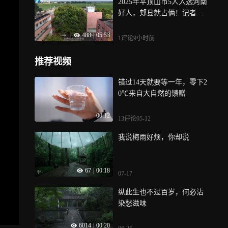
2025年平顶山市5人入选河南
好人，郏县就占俩！记者实
探郏县文明新风何处起
488
|
05:53
1评论
9小时前
推荐视频
错过14天就要等一年，零下2
0℃来自大自然的馈赠
00:12
13评论
05-12
我说梅雨好烦，你却说
67
|
00:18
07-17
纵此生也不过百岁，何必沾
染愁滋味
6014
|
00:20