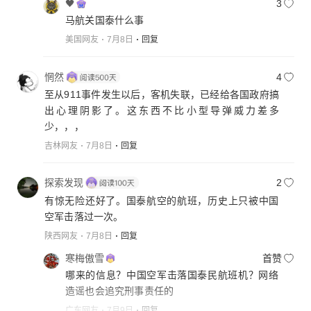
🖤
3
马航关国泰什么事
美国网友
7月8日
回复
惘然
4
至从911事件发生以后，客机失联，已经给各国政府搞
出心理阴影了。这东西不比小型导弹威力差多
少，，，
吉林网友
7月8日
回复
探索发现
2
有惊无险还好了。国泰航空的航班，历史上只被中国
空军击落过一次。
陕西网友
7月8日
回复
寒梅傲雪
首赞
哪来的信息？中国空军击落国泰民航班机？网络
造谣也会追究刑事责任的
广东网友
7月9日
回复