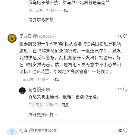
俄乌电子战干扰，罗马尼亚北面就是乌克兰
浙江网友
7月8日
回复
展开更多回复
周成灵
40
国泰航空的一架A350客机从香港飞往英囤希思罗机场
航班，在飞越罗马尼亚领空时，一度通讯中断，触发
北约快速反应警报，战机紧急升空发出目视警告，好
在飞机安然无恙，估计是机组人员无意中不小心关闭
了机上通讯装置，引发地面高度警觉！一场误会，
上海网友
7月8日
回复
花卷馒头
11
真想关机上通讯，很难！更别说无意。
日本网友
7月8日
回复
展开更多回复
阿渔
30