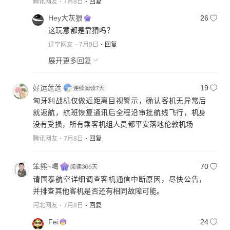
腾讯网友
7月8日
回复
Hey大灰狠
26
这玩意都是靠猜吗？
辽宁网友
7月9日
回复
展开更多回复
好运莲莲
19
匈牙利战机仅做近距离目视警示，确认客机无异常后
就返航，航班恢复通讯后全程沿审批航线飞行，机身
没有受损，所有乘客机组人员都平安落地伦敦机场
腾讯网友
7月8日
回复
笨熊~喝
70
请国泰航空详细调查客机通信中断原因，尽快公告，
并排查其他客机是否还有相同故障可能。
河北网友
7月8日
回复
Fei
24