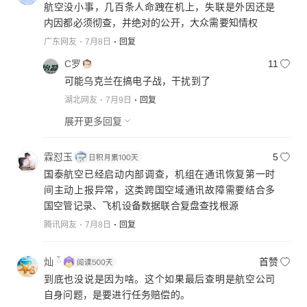
航空没小事，几百条人命跩在机上，失联是外因还是
内因都必须彻查，并绝对的公开，大众需要知情权
广东网友
7月8日
回复
C罗
11
可能乌克兰在搞电子战，干扰到了
湖北网友
7月9日
回复
展开更多回复
霖怼玉
5
国泰航空已经启动内部调查，机组在通讯恢复第一时
间主动上报异常，这类跨国空域通讯故障需要结合多
国空管记录、飞机设备数据联合复盘查找根源
腾讯网友
7月8日
回复
灿 ོ
首赞
到底也没说是因为啥。这个如果最后查明是航空公司
自身问题，是要进行任务赔偿的。