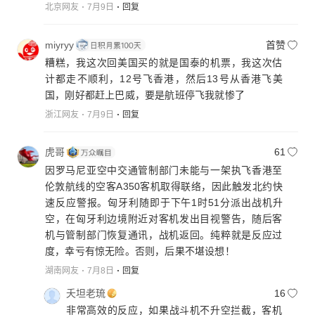
北京网友
7月9日
回复
miyryy
首赞
糟糕，我这次回美国买的就是国泰的机票，我这次估
计都走不顺利，12号飞香港，然后13号从香港飞美
国，刚好都赶上巴威，要是航班停飞我就惨了
浙江网友
7月9日
回复
虎哥
61
因罗马尼亚空中交通管制部门未能与一架执飞香港至
伦敦航线的空客A350客机取得联络，因此触发北约快
速反应警报。匈牙利随即于下午1时51分派出战机升
空，在匈牙利边境附近对客机发出目视警告，随后客
机与管制部门恢复通讯，战机返回。纯粹就是反应过
度，幸亏有惊无险。否则，后果不堪设想！
湖南网友
7月8日
回复
夭坦老琉
16
非常高效的反应，如果战斗机不升空拦截，客机