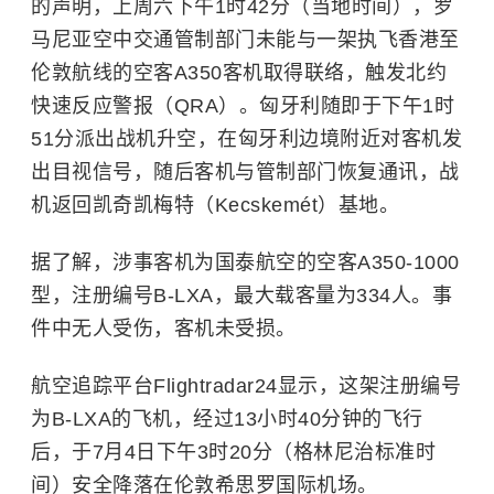
的声明，上周六下午1时42分（当地时间），
罗
马尼亚
空中交通管制部门未能与一架执飞香港至
伦敦航线的空客A350客机取得联络，触发北约
快速反应警报（QRA）。匈牙利随即于下午1时
51分派出战机升空，在匈牙利边境附近对客机发
出目视信号，随后客机与管制部门恢复通讯，战
机返回凯奇凯梅特（Kecskemét）基地。
据了解，涉事客机为国泰航空的空客A350-1000
型，注册编号B-LXA，最大载客量为334人。事
件中无人受伤，客机未受损。
航空追踪平台Flightradar24显示，这架注册编号
为B-LXA的飞机，经过13小时40分钟的飞行
后，于7月4日下午3时20分（格林尼治标准时
间）安全降落在伦敦希思罗国际机场。