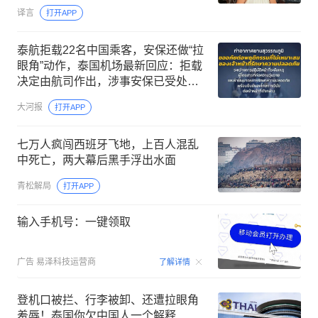
译言
打开APP
泰航拒载22名中国乘客，安保还做“拉
眼角”动作，泰国机场最新回应：拒载
决定由航司作出，涉事安保已受处
分；亲历者：承诺免费改签未兑现
大河报
打开APP
七万人疯闯西班牙飞地，上百人混乱
中死亡，两大幕后黑手浮出水面
青松解局
打开APP
输入手机号：一键领取
00:15
广告
易泽科技运营商
了解详情
登机口被拦、行李被卸、还遭拉眼角
羞辱！泰国你欠中国人一个解释