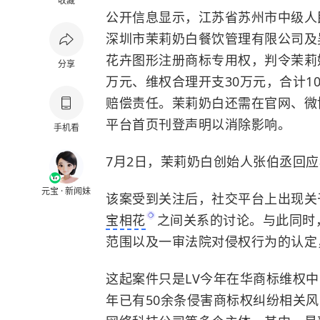
收藏
公开信息显示，江苏省苏州市中级人
深圳市茉莉奶白餐饮管理有限公司及
花卉图形注册商标专用权，判令茉莉奶
分享
万元、维权合理开支30万元，合计1
赔偿责任。茉莉奶白还需在官网、微
平台首页刊登声明以消除影响。
手机看
7月2日，茉莉奶白创始人张伯丞回
元宝 · 新闻妹
该案受到关注后，社交平台上出现关
宝相花
之间关系的讨论。与此同时
范围以及一审法院对侵权行为的认定
这起案件只是LV今年在华商标维权中
年已有50余条侵害商标权纠纷相关