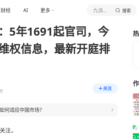
财经
AI
更多
九派财经
搜索
：5年1691起官司，今
热
标维权信息，最新开庭排
作
关注
号
略如何适应中国市场？
发关注。