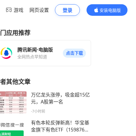
游戏
网页设置
登录
安装电脑版
内容更精彩
门应用推荐
腾讯新闻·电脑版
点击下载
全网热点早知道
者其他文章
万亿龙头涨停，吸金超15亿
元，A股第一名
-7小时前
有色本轮反弹新高！华宝基
金旗下有色ETF（159876）