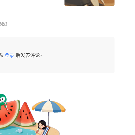
协议》
先
登录
后发表评论~