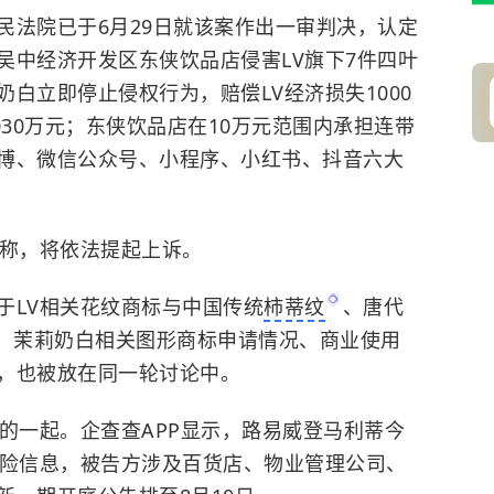
民法院已于6月29日就该案作出一审判决，认定
吴中经济开发区东侠饮品店侵害LV旗下7件四叶
白立即停止侵权行为，赔偿LV经济损失1000
030万元；东侠饮品店在10万元范围内承担连带
博、微信公众号、小程序、小红书、抖音六大
应称，将依法提起上诉。
于LV相关花纹商标与中国传统
柿蒂纹
、唐代
，茉莉奶白相关图形商标申请情况、商业使用
，也被放在同一轮讨论中。
的一起。企查查APP显示，路易威登马利蒂今
风险信息，被告方涉及百货店、物业管理公司、