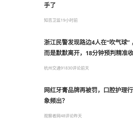
手了
知否卫监
19小时前
浙江民警发现路边4人在“吹气球” 
而是默默离开，18分钟预判精准
瓶笑气和大量气球
杭州交通918
30评论
前天
网红牙膏品牌再被罚，口腔护理行
象频出？
观察者网
48评论
昨天