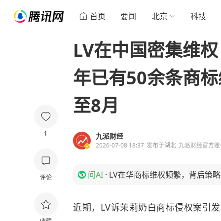
首页
要闻
北京
科技
LV在中国密集维权
年已有50余条商
至8月
1
九派财经
2026-07-08 18:37
发布于
湖北
九派财经官方账
问AI
·
LV在华商标维权频繁，背后策
评论
近期，LV诉茉莉奶白商标侵权案引