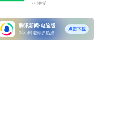
大涨2.4%，连续3日吸金合
-7小时前
计5900万元
腾讯新闻·电脑版
点击下载
24小时陪你追热点