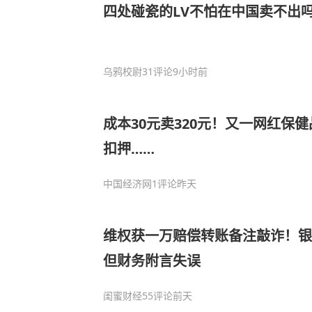
四处碰瓷的LV不怕在中国卖不出
乌鸦校尉
31评论
9小时前
成本30元卖320元！又一网红保
扣押……
中国经济网
1评论
昨天
维权获一万赔偿转账备注敲诈！银
但财务附言失误
闺蜜财经
55评论
前天