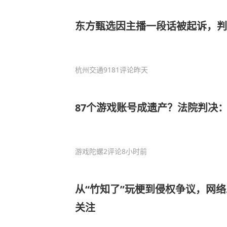
东方甄选因主播一段话被起诉，判
杭州交通918
1评论
昨天
87个游戏账号成遗产？法院判决
游戏陀螺
2评论
8小时前
从“竹知了”玩梗到侵权争议，网
关注