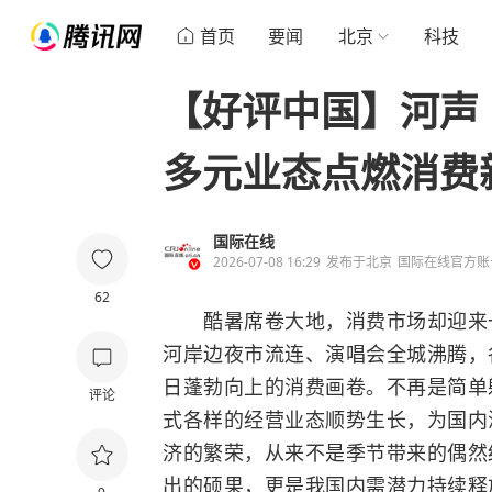
首页
要闻
北京
科技
【好评中国】河声
多元业态点燃消费
国际在线
2026-07-08 16:29
发布于
北京
国际在线官方账
62
酷暑席卷大地，消费市场却迎来一
河岸边夜市流连、演唱会全城沸腾，
日蓬勃向上的消费画卷。不再是简单
评论
式各样的经营业态顺势生长，为国内
济的繁荣，从来不是季节带来的偶然
出的硕果，更是我国内需潜力持续释