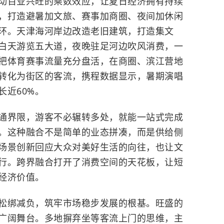
百业兴旺的乘数效应，让夏日经济拥有持续
，打造避暑加文旅、赛事加商圈、夜间加休闲
环。天津海河岸边改造老旧建筑，打造集文
白天游览五大道，夜晚驻足河边吹风消费，一
把体育赛事流量充分盘活，在商圈、滨江营地
转化为街区的客流，携程数据显示，暑期演唱
近60%。
界限，游客不必辗转多处，就能一站式完成
。这种融合不是简单的业态拼凑，而是供给侧
场景创新回应大众对美好生活的向往，也让文
行。跨界融合打开了消费空间的天花板，让短
经济价值。
绑减负，筑牢市场稳步发展的根基。旺盛的
广阔舞台。多地摒弃坐等客流上门的思维，主