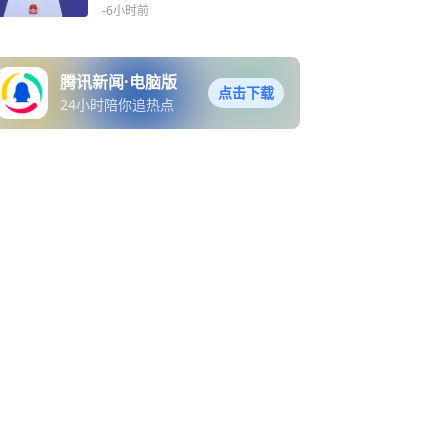
正威胁
-6小时前
腾讯新闻·电脑版
点击下载
24小时陪你追热点