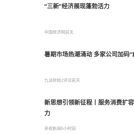
“三新”经济展现蓬勃活力
中国经济网
前天
暑期市场热潮涌动 多家公司加码“I
九派财经
2评论
前天
新思想引领新征程丨服务消费扩容
力
央视新闻
6小时前