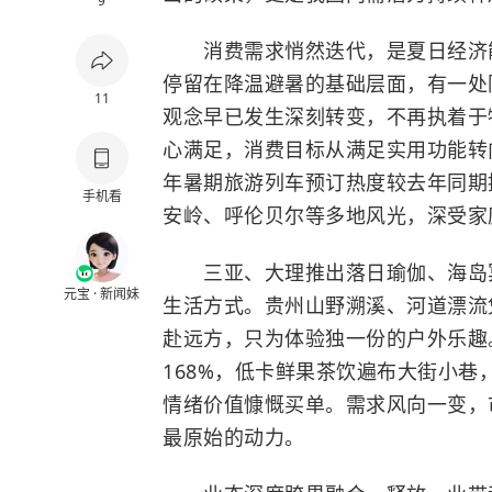
9
消费需求悄然迭代，是夏日经济能
停留在降温避暑的基础层面，有一处
11
观念早已发生深刻转变，不再执着于
心满足，消费目标从满足实用功能转
年暑期旅游列车预订热度较去年同期
手机看
安岭、呼伦贝尔等多地风光，深受家
三亚、大理推出落日瑜伽、海岛冥
元宝 · 新闻妹
生活方式。贵州山野溯溪、河道漂流
赴远方，只为体验独一份的户外乐趣
168%，低卡鲜果茶饮遍布大街小
情绪价值慷慨买单。需求风向一变，
最原始的动力。