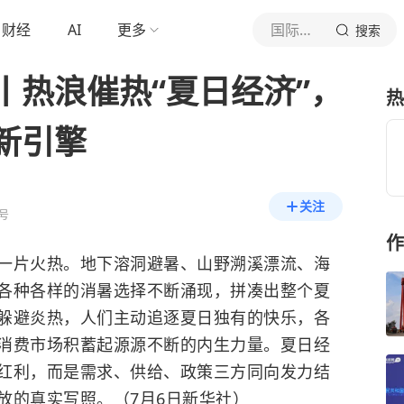
财经
AI
更多
国际在线
搜索
丨热浪催热“夏日经济”，
热
新引擎
关注
号
作
片火热。地下溶洞避暑、山野溯溪漂流、海
各种各样的消暑选择不断涌现，拼凑出整个夏
躲避炎热，人们主动追逐夏日独有的快乐，各
消费市场积蓄起源源不断的内生力量。夏日经
红利，而是需求、供给、政策三方同向发力结
放的真实写照。（7月6日新华社）