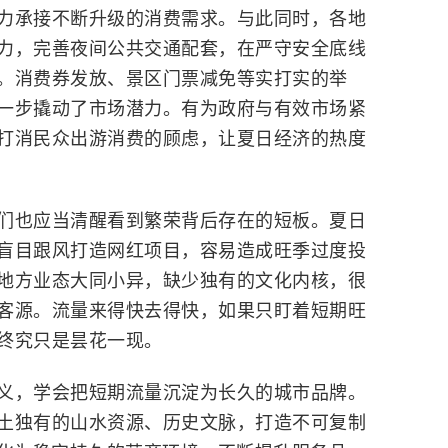
力承接不断升级的消费需求。与此同时，各地
力，完善夜间公共交通配套，在严守安全底线
。消费券发放、景区门票减免等实打实的举
一步撬动了市场潜力。有为政府与有效市场紧
打消民众出游消费的顾虑，让夏日经济的热度
也应当清醒看到繁荣背后存在的短板。夏日
盲目跟风打造网红项目，容易造成旺季过度投
地方业态大同小异，缺少独有的文化内核，很
客源。流量来得快去得快，如果只盯着短期旺
终究只是昙花一现。
，学会把短期流量沉淀为长久的城市品牌。
土独有的山水资源、历史文脉，打造不可复制