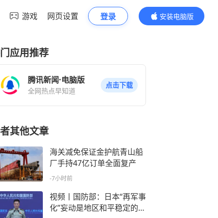
游戏
网页设置
登录
安装电脑版
内容更精彩
门应用推荐
腾讯新闻·电脑版
点击下载
全网热点早知道
者其他文章
海关减免保证金护航青山船
厂手持47亿订单全面复产
-7小时前
视频丨国防部：日本“再军事
化”妄动是地区和平稳定的真