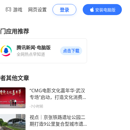
游戏
网页设置
登录
安装电脑版
内容更精彩
门应用推荐
腾讯新闻·电脑版
点击下载
全网热点早知道
者其他文章
“CMG电影文化嘉年华·武汉
专场”启动，打造文化消费新
体验
-7小时前
视点｜京张铁路遗址公园二
期打造9公里复合型城市遗