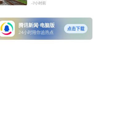
址绿廊
-7小时前
腾讯新闻·电脑版
点击下载
24小时陪你追热点