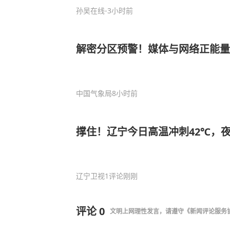
孙吴在线
-3小时前
解密分区预警！媒体与网络正能量
中国气象局
8小时前
撑住！辽宁今日高温冲刺42℃，
辽宁卫视
1评论
刚刚
评论
0
文明上网理性发言，请遵守
《新闻评论服务