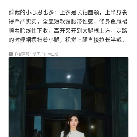
剪裁的小心思也多：上衣是长袖圆领，上半身裹
得严严实实，全靠短款露腰带性感，修身鱼尾裙
顺着胯线往下收，高开叉开到大腿根上方，走路
的时候裙摆扫着小腿，视觉上腿直接拉长半截。
作者声明：该图片由AI生成