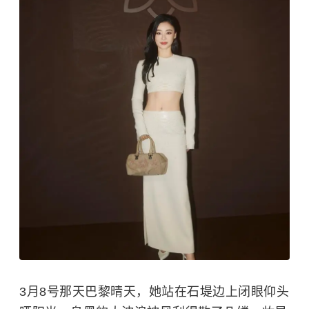
3月8号那天巴黎晴天，她站在石堤边上闭眼仰头