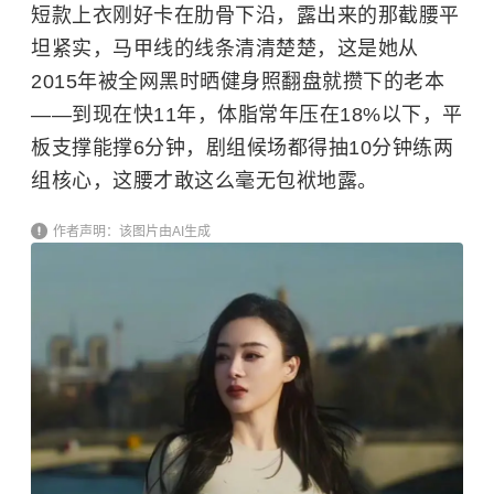
短款上衣刚好卡在肋骨下沿，露出来的那截腰平
坦紧实，马甲线的线条清清楚楚，这是她从
2015年被全网黑时晒健身照翻盘就攒下的老本
——到现在快11年，体脂常年压在18%以下，平
板支撑能撑6分钟，剧组候场都得抽10分钟练两
组核心，这腰才敢这么毫无包袱地露。
作者声明：该图片由AI生成