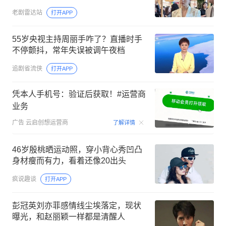
老剧雷达站
打开APP
55岁央视主持周丽手咋了？直播时手
不停颤抖，常年失误被调午夜档
追剧省流侠
打开APP
凭本人手机号：验证后获取！#运营商
业务
00:15
广告
云启创想运营商
了解详情
46岁殷桃晒运动照，穿小背心秀凹凸
身材瘦而有力，看着还像20出头
疯说趣谈
打开APP
彭冠英刘亦菲感情线尘埃落定，现状
曝光，和赵丽颖一样都是清醒人