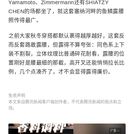
Yamamoto、Zimmermann还有SHIATZY
CHEN的场都坐了，就这套塞纳河畔的鱼鳞露腰
照传得最广。
之前大家秋冬穿搭都默认裹得越厚越好，这套反
而反套路敢露腰，但露得不算夸张：同色系上下
装不割裂，立体纹理比普通碎花耐看，露腰的位
置刚好是腰最细的那截，高开叉还能悄悄拉长比
例，几个点凑齐了，才不会显得露得廉价。
免责声明
本文来自腾讯新闻客户端创作者，不代表腾讯新闻的观点和立
场。
广告