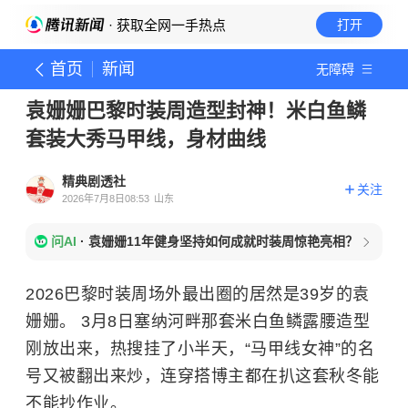
· 获取全网一手热点
打开
首页
新闻
无障碍
袁姗姗巴黎时装周造型封神！米白鱼鳞
套装大秀马甲线，身材曲线
精典剧透社
关注
2026年7月8日08:53
山东
问AI
·
袁姗姗11年健身坚持如何成就时装周惊艳亮相？
2026巴黎时装周场外最出圈的居然是39岁的袁
姗姗。 3月8日塞纳河畔那套米白鱼鳞露腰造型
刚放出来，热搜挂了小半天，“马甲线女神”的名
号又被翻出来炒，连穿搭博主都在扒这套秋冬能
不能抄作业。