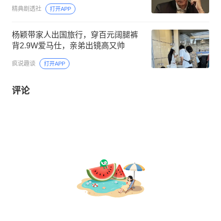
精典剧透社
打开APP
杨颖带家人出国旅行，穿百元阔腿裤
背2.9W爱马仕，亲弟出镜高又帅
疯说趣谈
打开APP
评论