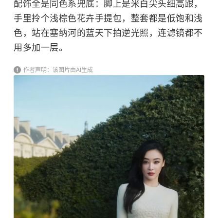
配饰全是同色系兜底：脚上是米白尖头细高跟，
手里拎个浅棕色花卉手提包，整套都是低饱和浅
色，站在塞纳河的蓝天下拍逆光照，连滤镜都不
用多加一层。
作者声明：该图片由AI生成