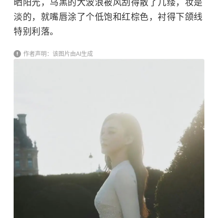
晒阳光，乌黑的大波浪被风刮得散了几缕，妆是
淡的，就嘴唇涂了个低饱和红棕色，衬得下颌线
特别利落。
作者声明：该图片由AI生成