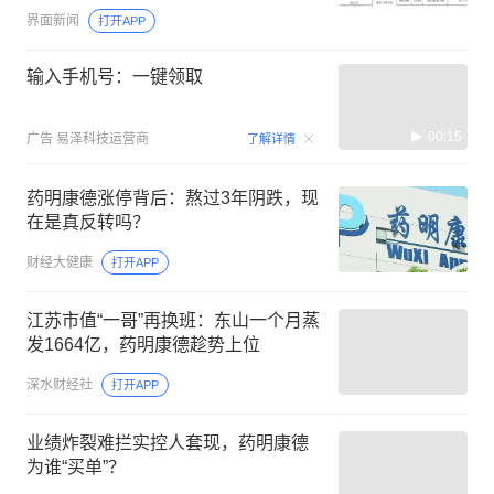
界面新闻
打开APP
输入手机号：一键领取
00:15
广告
易泽科技运营商
了解详情
药明康德涨停背后：熬过3年阴跌，现
在是真反转吗？
财经大健康
打开APP
江苏市值“一哥”再换班：东山一个月蒸
发1664亿，药明康德趁势上位
深水财经社
打开APP
业绩炸裂难拦实控人套现，药明康德
为谁“买单”？