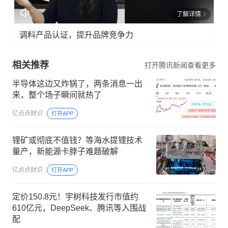
了解详情
调料产品认证，提升品牌竞争力
相关推荐
打开腾讯新闻查看更多
半导体这边又炸锅了，两条消息一出
来，整个场子瞬间就热了
亿点点财识
打开APP
锂矿或彻底不值钱？等海水提锂技术
量产，新能源卡脖子难题破解
亿点点财识
打开APP
定价150.8元！宇树科技发行市值约
610亿元，DeepSeek、腾讯等入围战
配