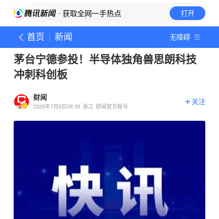
· 获取全网一手热点
打开
首页
新闻
无障碍
茅台宁德参投！半导体独角兽思朗科技
冲刺科创板
财闻
关注
2026年7月8日08:39
浙江
财闻官方账号