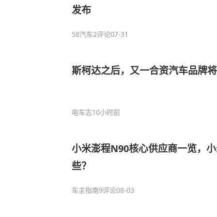
发布
58汽车
2评论
07-31
斯柯达之后，又一合资汽车品牌
电车志
10小时前
小米澎程N90核心供应商一览，
些？
车主指南
9评论
08-03