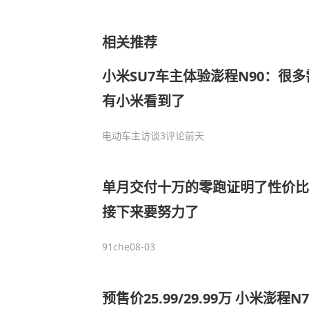
相关推荐
小米SU7车主体验澎程N90：很
有小米看到了
电动车主访谈
3评论
前天
单月交付十万的零跑证明了性价比
接下来要努力了
91che
08-03
预售价25.99/29.99万 小米澎程N