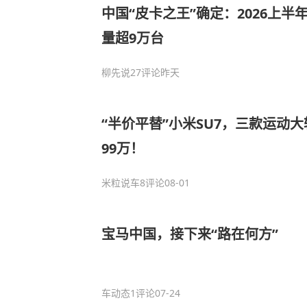
中国“皮卡之王”确定：2026上
量超9万台
柳先说
27评论
昨天
“半价平替”小米SU7，三款运动大
99万！
米粒说车
8评论
08-01
宝马中国，接下来“路在何方”
车动态
1评论
07-24