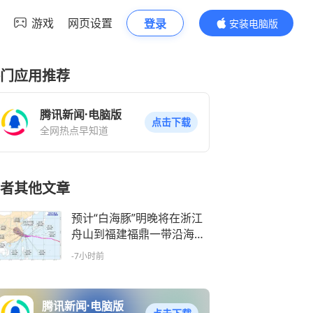
游戏
网页设置
登录
安装电脑版
内容更精彩
门应用推荐
腾讯新闻·电脑版
点击下载
全网热点早知道
者其他文章
预计“白海豚”明晚将在浙江
舟山到福建福鼎一带沿海登
陆
-7小时前
腾讯新闻·电脑版