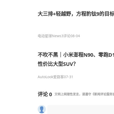
大三排+轻越野，方程豹钛9的目标
电动星球News
3评论
08-04
不吹不黑｜小米澎程N90、零跑D1
性价比大型SUV？
AutoLook爱路客
07-31
评论
0
文明上网理性发言，请遵守
《新闻评论服务