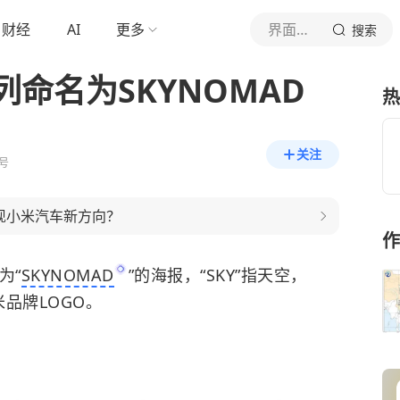
财经
AI
更多
界面新闻
搜索
命名为SKYNOMAD
热
关注
号
体现小米汽车新方向？
作
为“
SKYNOMAD
”的海报，“SKY”指天空，
米品牌LOGO。