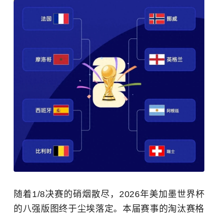
随着1/8决赛的硝烟散尽，2026年美加墨世界杯
的八强版图终于尘埃落定。本届赛事的淘汰赛格