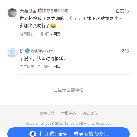
天涯孤客
首赞
世界杯搞成了两大洲的比赛了，干脆下次就那两个洲
参加比赛就行了
湖南网友
7月8日
回复
桥
2
早说过，法国对阿根廷，
广东网友
7月8日
回复
已显示全部评论
意见反馈
举报中心
隐私政策
Copyright© 1998-
2026
Tencent.All Rights Reserved
打开
腾讯新闻，看更多热点资讯