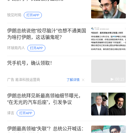
锐见时局
打开APP
伊朗总统说他“绞尽脑汁”也想不通美国
为啥打伊朗，这话骗鬼呢？
环球局内人
打开APP
凭手机号，确认领取！
00:15
广告
易泽科技运营商
了解详情
伊朗总统拜见新最高领袖细节曝光，
“在无光的汽车后座”，引发争议
译言
打开APP
伊朗最高领袖“失联”？总统公开喊话：