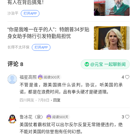
有人在背后搞鬼！
沙治平
打开APP
“你是我唯一在乎的人”：特朗普34岁贴
身女助手随行引发特勤局担忧
长得不太环保
打开APP
评论
8
@元宝 一起聊新闻
福星高照
4
不管是谁，跟美国搞什么谈判，协议，听美国的承
诺，都是在浪费时间，品有拳头硬才是硬道理。
四川网友
7月8日
回复
鲁冰花〈泉〉
3
美国仗着霸权就可以出尔反尔反复无常随便违约，绝
不能对美国的信誉抱有任何幻想。