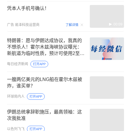
凭本人手机号确认！
00:09
广告
易泽科技运营商
了解详情
特朗普：愿与伊朗达成协议，我真的
不想杀人！霍尔木兹海峡协议曝光：
新航道为临时性质，预计可使用2至4
个月；伊朗：协议与美国无关
每日经济新闻
打开APP
一艘两亿美元的LNG船在霍尔木兹被
炸，谁买单？
环球局内人
打开APP
伊朗总统拿辞职施压，最高领袖：这
次我批准
以色列飞飞
打开APP