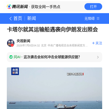
· 获取全网一手热点
打开
首页
新闻
无障碍
卡塔尔就其运输船遇袭向伊朗发出照会
央视新闻
关注
2026年7月8日04:32
北京
中央广播电视总台央视新闻官方账
号
问AI
·
这次袭击会如何冲击全球能源供应链？