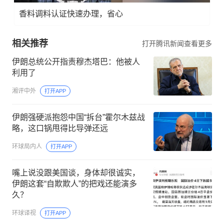
香料调料认证快速办理，省心
相关推荐
打开腾讯新闻查看更多
伊朗总统公开指责穆杰塔巴：他被人
利用了
湘评中外
打开APP
伊朗强硬派抱怨中国“拆台”霍尔木兹战
略，这口锅甩得比导弹还远
环球局内人
打开APP
嘴上说没跟美国谈，身体却很诚实，
伊朗这套“自欺欺人”的把戏还能演多
久？
环球译视
打开APP