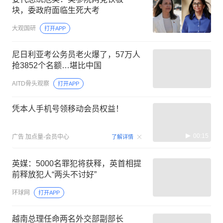
块，委政府面临生死大考
大观国研
打开APP
尼日利亚考公务员老火爆了，57万人
抢3852个名额…堪比中国
AITD骨头观察
打开APP
凭本人手机号领移动会员权益！
00:15
广告
加点量-会员中心
了解详情
英媒：5000名罪犯将获释，英首相提
前释放犯人“两头不讨好”
环球网
打开APP
越南总理任命两名外交部副部长