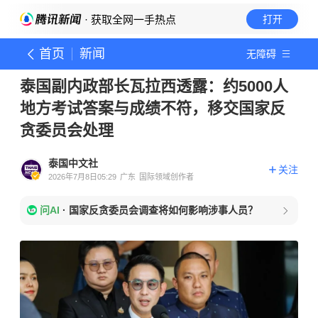
· 获取全网一手热点
打开
首页
新闻
无障碍
泰国副内政部长瓦拉西透露：约5000人
地方考试答案与成绩不符，移交国家反
贪委员会处理
泰国中文社
关注
2026年7月8日05:29
广东
国际领域创作者
问AI
·
国家反贪委员会调查将如何影响涉事人员？