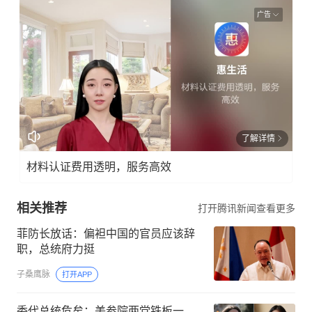
广告
了解详情
材料认证费用透明，服务高效
相关推荐
打开腾讯新闻查看更多
菲防长放话：偏袒中国的官员应该辞
职，总统府力挺
子桑鹰脉
打开APP
委代总统危矣：美参院两党铁板一